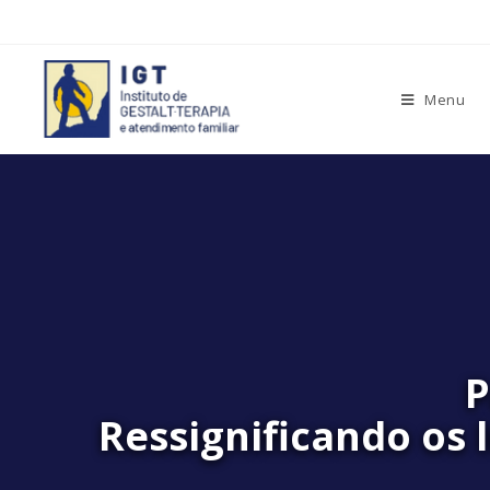
Menu
P
​Ressignificando os 