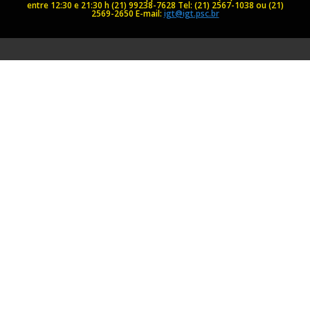
entre 12:30 e 21:30 h (21) 99238-7628
Tel: (21) 2567-1038 ou (21)
2569-2650
E-mail:
igt@igt.psc.br