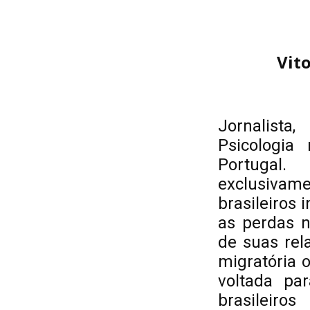
Vito
Jornalist
Psicologia
Portugal.
exclusivam
brasileiros
as perdas n
de suas rel
migratória o
voltada pa
brasileir