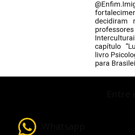
@Enfim.I
fortaleci
decidiram 
professores
Intercultur
capítulo “L
livro Psicolo
para Brasile
Entre 
Whatsapp