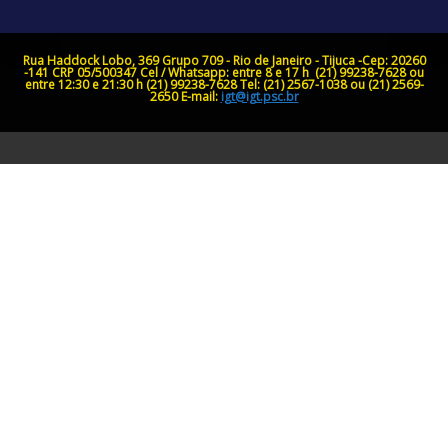
Rua Haddock Lobo, 369 Grupo 709 - Rio de Janeiro - Tijuca -Cep: 20260
-141
CRP 05/500347
Cel / Whatsapp: entre 8 e 17 h (21) 99238-7628 ou
entre 12:30 e 21:30 h (21) 99238-7628
Tel: (21) 2567-1038 ou (21) 2569-
2650
E-mail:
igt@igt.psc.br