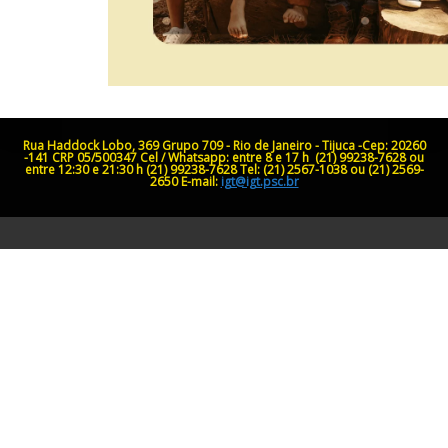
Rua Haddock Lobo, 369 Grupo 709 - Rio de Janeiro - Tijuca -Cep: 20260
-141
CRP 05/500347
Cel / Whatsapp: entre 8 e 17 h (21) 99238-7628 ou
entre 12:30 e 21:30 h (21) 99238-7628
Tel: (21) 2567-1038 ou (21) 2569-
2650
E-mail:
igt@igt.psc.br