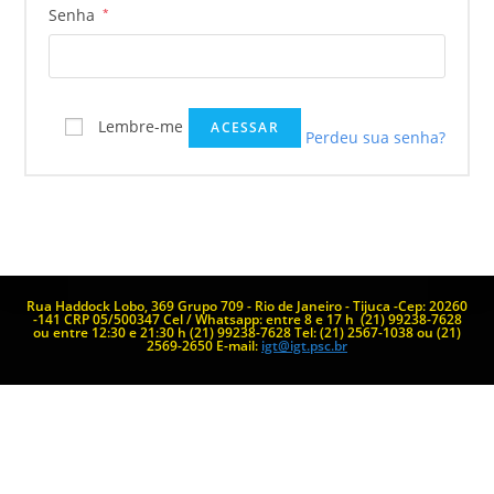
Senha
*
Lembre-me
ACESSAR
Perdeu sua senha?
Rua Haddock Lobo, 369 Grupo 709 - Rio de Janeiro - Tijuca -Cep: 20260
-141
CRP 05/500347
Cel / Whatsapp: entre 8 e 17 h (21) 99238-7628
ou entre 12:30 e 21:30 h (21) 99238-7628
Tel: (21) 2567-1038 ou (21)
2569-2650
E-mail:
igt@igt.psc.br