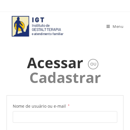
Menu
Acessar
OU
Cadastrar
Nome de usuário ou e-mail
*