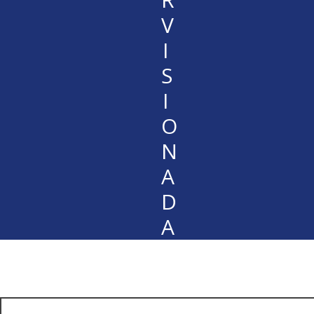
V
I
S
I
O
N
A
D
A