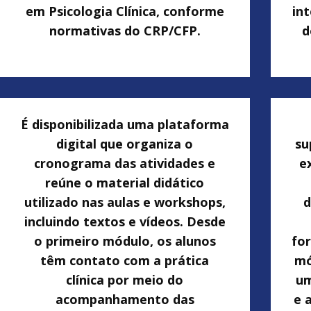
em Psicologia Clínica, conforme
in
normativas do CRP/CFP.
d
É disponibilizada uma plataforma
digital que organiza o
su
cronograma das atividades e
e
reúne o material didático
utilizado nas aulas e workshops,
d
incluindo textos e vídeos. Desde
o primeiro módulo, os alunos
fo
têm contato com a prática
mó
clínica por meio do
um
acompanhamento das
e 