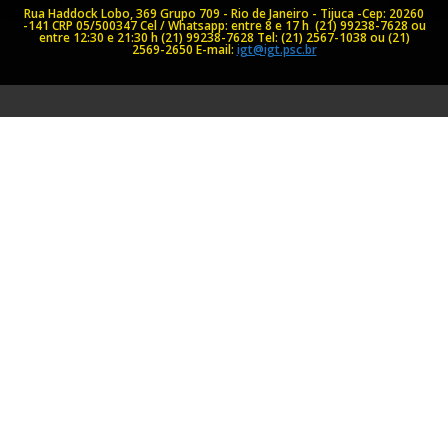
Rua Haddock Lobo, 369 Grupo 709 - Rio de Janeiro - Tijuca -Cep: 20260
-141
CRP 05/500347
Cel / Whatsapp: entre 8 e 17 h (21) 99238-7628 ou
entre 12:30 e 21:30 h (21) 99238-7628
Tel: (21) 2567-1038 ou (21)
2569-2650
E-mail:
igt@igt.psc.br