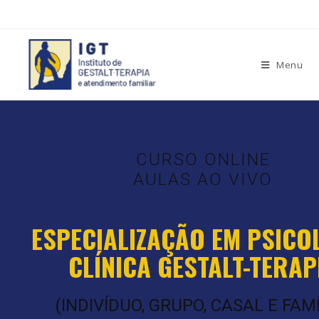
Menu
CURSO ONLINE
AULAS AO VIVO
ESPECIALIZAÇÃO EM PSICO
CLÍNICA GESTALT-TERAP
(INDIVÍDUO, GRUPO, CASAL E FAMÍ