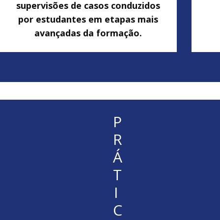
supervisões de casos conduzidos
por estudantes em etapas mais
avançadas da formação.
P
R
Á
T
I
C