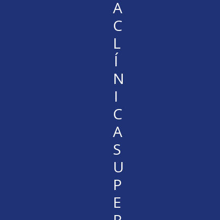
A
C
L
Í
N
I
C
A
S
U
P
E
R