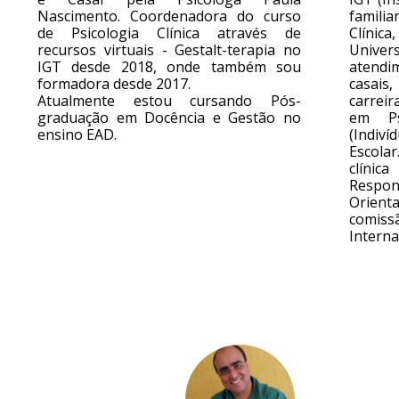
Nascimento. Coordenadora do curso
familia
de Psicologia Clínica através de
Clínic
recursos virtuais - Gestalt-terapia no
Univers
IGT desde 2018, onde também sou
atendim
formadora desde 2017.
casais,
Atualmente estou cursando Pós-
carrei
graduação em Docência e Gestão no
em Psi
ensino EAD.
(Indiví
Escolar
clíni
Respo
Orient
comis
Interna