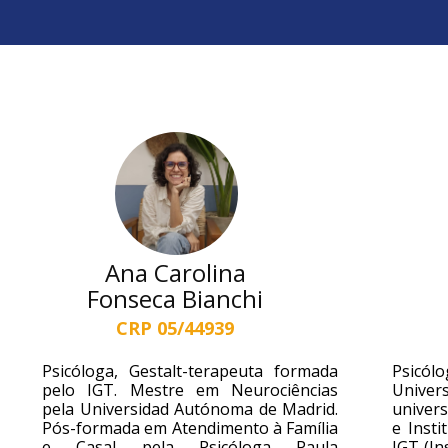
Ana Carolina
Fonseca Bianchi
CRP 05/44939
Psicóloga, Gestalt-terapeuta formada
Psicól
pelo IGT. Mestre em Neurociências
Univer
pela Universidad Autónoma de Madrid.
univers
Pós-formada em Atendimento à Família
e Insti
e Casal pela Psicóloga Paula
IGT (In