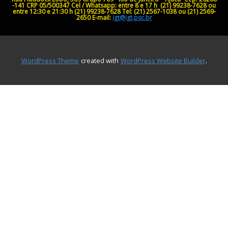
-141
CRP 05/500347
Cel / Whatsapp: entre 8 e 17 h (21) 99238-7628 ou
entre 12:30 e 21:30 h (21) 99238-7628
Tel: (21) 2567-1038 ou (21) 2569-
2650
E-mail:
igt@igt.psc.br
.
WordPress Theme
created with
WordPress Website Builder