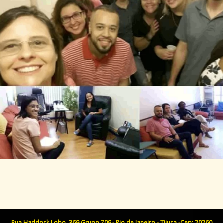
Rua Haddock Lobo, 369 Grupo 709 - Rio de Janeiro - Tijuca -Cep: 20260