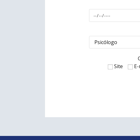
Site
E-