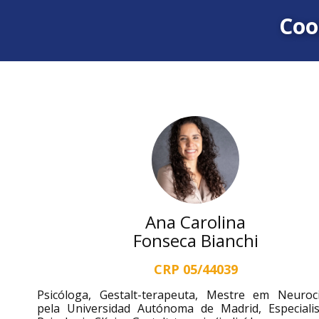
Coo
Ana Carolina
Fonseca Bianchi
CRP 05/44039
Psicóloga, Gestalt-terapeuta, Mestre em Neuroci
pela Universidad Autónoma de Madrid, Especiali