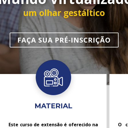
um olhar gestáltico
FAÇA SUA PRÉ-INSCRIÇÃO
MATERIAL
Este curso de extensão é oferecido na
O c