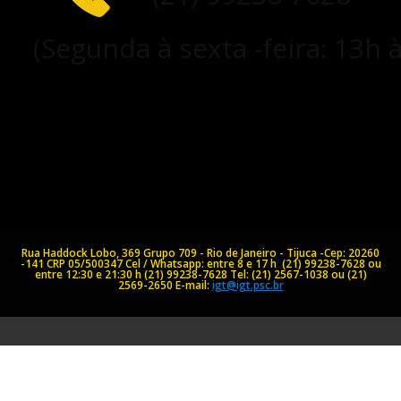
(Segunda à sexta -feira: 13h 
Rua Haddock Lobo, 369 Grupo 709 - Rio de Janeiro - Tijuca -Cep: 20260
-141
CRP 05/500347
Cel / Whatsapp: entre 8 e 17 h (21) 99238-7628 ou
entre 12:30 e 21:30 h (21) 99238-7628
Tel: (21) 2567-1038 ou (21)
2569-2650
E-mail:
igt@igt.psc.br