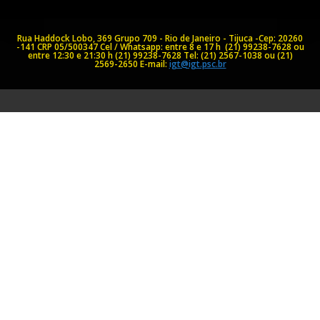
Rua Haddock Lobo, 369 Grupo 709 - Rio de Janeiro - Tijuca -Cep: 20260
-141
CRP 05/500347
Cel / Whatsapp: entre 8 e 17 h (21) 99238-7628 ou
entre 12:30 e 21:30 h (21) 99238-7628
Tel: (21) 2567-1038 ou (21)
2569-2650
E-mail:
igt@igt.psc.br