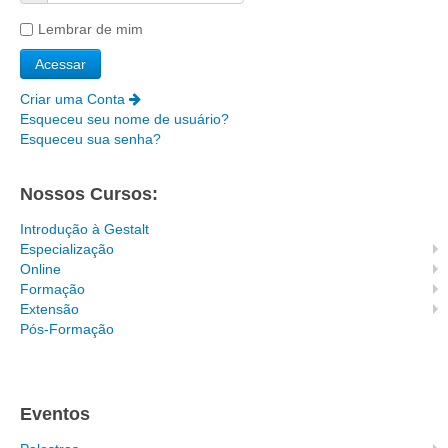
Especialização
Lembrar de mim
E. Psicologia Clínica
E. Psicologia Clínica - Presencial Físico
Criar uma Conta
E. Psicologia Clínica - Presencial Virtual
Esqueceu seu nome de usuário?
Esqueceu sua senha?
E. Psicoterapia Infantil
E. Psicologia e Virtualidade
Nossos Cursos:
Online
Introdução à Gestalt
Cursos aulas ao vivo
Especialização
Online
Especialização em Psicologia Clínica
Formação
Especialização em Psicoterapia Infantil
Extensão
Pós-Formação
Especialização em Psicologia Online
Formação em Psicologia Clínica
Formação em Psicoterapia infantil
Eventos
F. Psicologia e Virtualidade