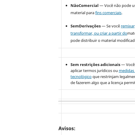
NãoComercial
— Você não pode u
material para
fins comerciais
.
SemDerivações
— Se você
remixar
transformar, ou criar a partir do
mate
pode distribuir o material modificad
Sem restrições adicionais
— Você
aplicar termos jurídicos ou
medidas 
tecnológico
que restrinjam legalme
de fazerem algo que a licença permi
Avisos: