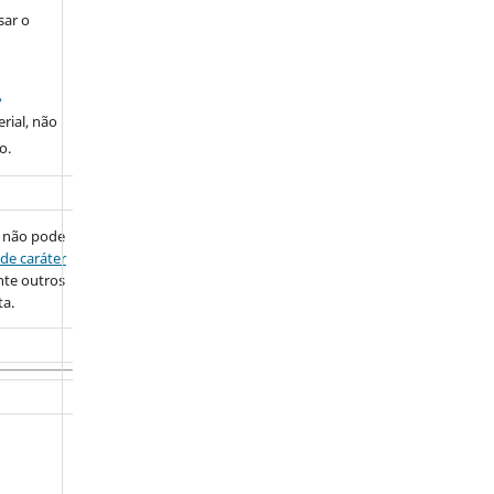
sar o
,
rial, não
o.
 não pode
de caráter
nte outros
ta.