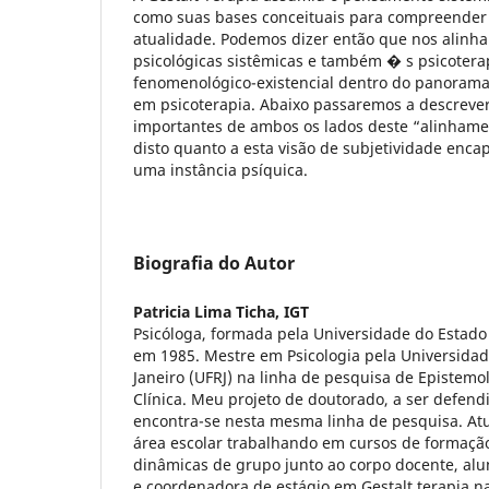
como suas bases conceituais para compreender
atualidade. Podemos dizer então que nos alinh
psicológicas sistêmicas e também � s psicotera
fenomenológico-existencial dentro do panorama
em psicoterapia. Abaixo passaremos a descrever
importantes de ambos os lados deste “alinhame
disto quanto a esta visão de subjetividade enc
uma instância psíquica.
Biografia do Autor
Patricia Lima Ticha,
IGT
Psicóloga, formada pela Universidade do Estado 
em 1985. Mestre em Psicologia pela Universidad
Janeiro (UFRJ) na linha de pesquisa de Epistemol
Clínica. Meu projeto de doutorado, a ser defend
encontra-se nesta mesma linha de pesquisa. At
área escolar trabalhando em cursos de formaçã
dinâmicas de grupo junto ao corpo docente, alun
e coordenadora de estágio em Gestalt terapia n