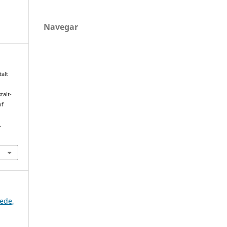
Navegar
talt
talt-
of
.
Rede,