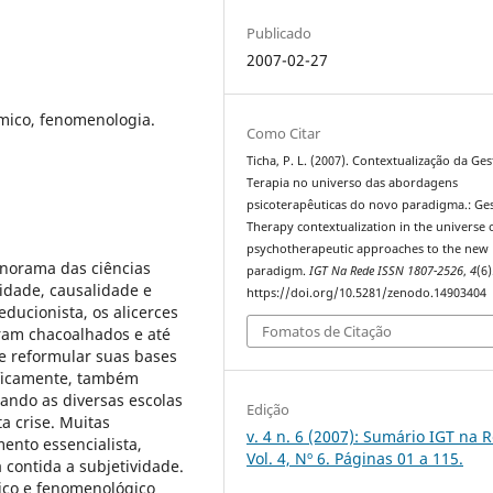
Publicado
2007-02-27
mico, fenomenologia.
Como Citar
Ticha, P. L. (2007). Contextualização da Ges
Terapia no universo das abordagens
psicoterapêuticas do novo paradigma.: Ges
Therapy contextualization in the universe 
psychotherapeutic approaches to the new
norama das ciências
paradigm.
IGT Na Rede ISSN 1807-2526
,
4
(6)
ridade, causalidade e
https://doi.org/10.5281/zenodo.14903404
ucionista, os alicerces
Fomatos de Citação
oram chacoalhados e até
e reformular suas bases
cificamente, também
ando as diversas escolas
Edição
ta crise. Muitas
v. 4 n. 6 (2007): Sumário IGT na 
nto essencialista,
Vol. 4, Nº 6. Páginas 01 a 115.
a contida a subjetividade.
ico e fenomenológico