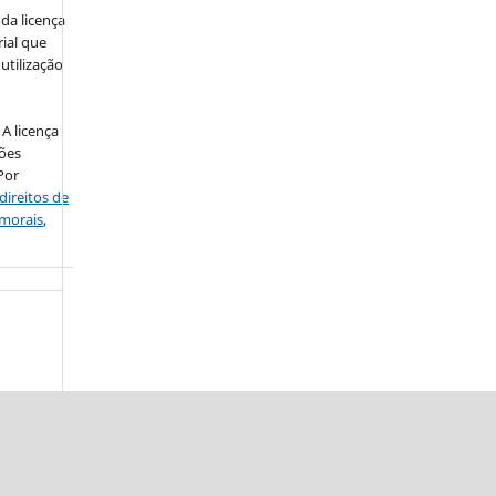
da licença
ial que
utilização
A licença
ções
Por
direitos de
 morais
,