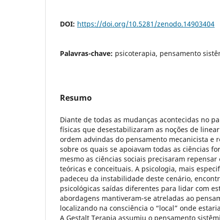
DOI:
https://doi.org/10.5281/zenodo.14903404
Palavras-chave:
psicoterapia, pensamento sistê
Resumo
Diante de todas as mudanças acontecidas no pa
físicas que desestabilizaram as noções de linea
ordem advindas do pensamento mecanicista e red
sobre os quais se apoiavam todas as ciências f
mesmo as ciências sociais precisaram repensar 
teóricas e conceituais. A psicologia, mais espe
padeceu da instabilidade deste cenário, encontr
psicológicas saídas diferentes para lidar com es
abordagens mantiveram-se atreladas ao pensame
localizando na consciência o “local” onde estari
A Gestalt Terapia assumiu o pensamento sistêm