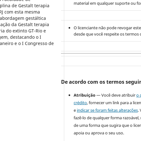
material em qualquer suporte ou f
plina de Gestalt terapia
ERJ com esta mesma
 abordagem gestáltica
ação da Gestalt terapia
O licenciante não pode revogar este
ia do extinto GT-Rio e
desde que você respeite os termos d
gem, destacando o I
Janeiro e o I Congresso de
De acordo com os termos segui
Atribuição
— Você deve atribuir
o 
crédito
, fornecer um link para a lice
e
indicar se foram feitas alterações
.
fazê-lo de qualquer forma razoável
de uma forma que sugira que o lice
apoia ou aprova o seu uso.