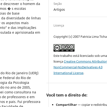
Seção
 e descrever o homem da
amos � s escolas
Artigos
pias de base
 da diversidade de linhas
 os aspectos mais
Licença
nto” e das implicações
apsulada e aprisionada em
Copyright (c) 2007 Patricia Lima Ticha
Este trabalho está licenciado sob um
licença
Creative Commons Attribution
NonCommercial-NoDerivatives 4.0
International License
.
do Rio de Janeiro (UERJ)
e Federal do Rio de
ogia da Psicologia
ido no ano de 2005,
uei como consultora na
Você tem o direito de:
o de professores e em
os e pais. Fui professora
Compartilhar
— copiar e redistribu
a Faculdade de