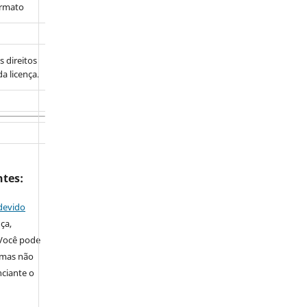
ormato
s direitos
a licença.
ntes:
devido
nça,
 Você pode
, mas não
nciante o