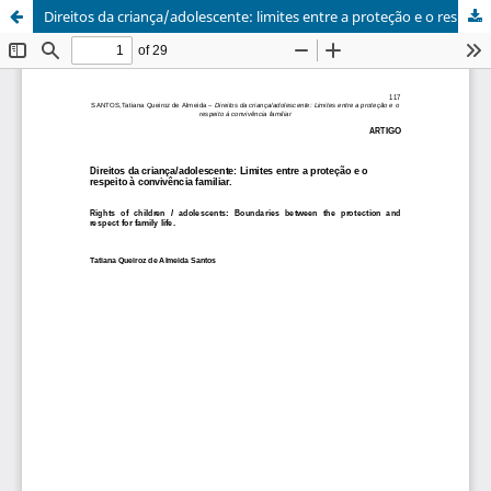
Direitos da criança/adolescente: limites entre a proteção e o respeito à convivência familiar.