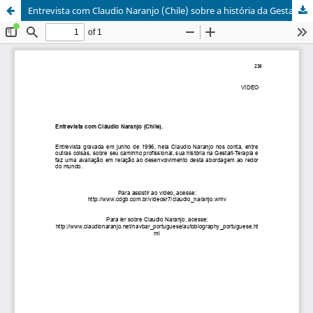
Entrevista com Claudio Naranjo (Chile) sobre a história da Gestalt-Terapia.