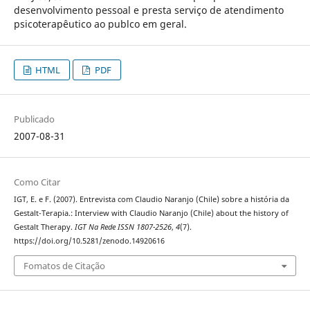
desenvolvimento pessoal e presta serviço de atendimento
psicoterapêutico ao publco em geral.
HTML
PDF
Publicado
2007-08-31
Como Citar
IGT, E. e F. (2007). Entrevista com Claudio Naranjo (Chile) sobre a história da
Gestalt-Terapia.: Interview with Claudio Naranjo (Chile) about the history of
Gestalt Therapy.
IGT Na Rede ISSN 1807-2526
,
4
(7).
https://doi.org/10.5281/zenodo.14920616
Fomatos de Citação