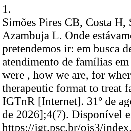
1.
Simões Pires CB, Costa H,
Azambuja L. Onde estávamo
pretendemos ir: em busca d
atendimento de famílias em 
were , how we are, for where
therapeutic format to treat f
IGTnR [Internet]. 31º de ag
de 2026];4(7). Disponível 
https://igt.psc.br/ojs3/ind