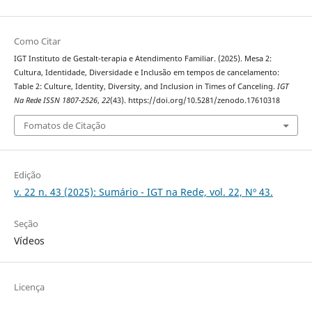
Como Citar
IGT Instituto de Gestalt-terapia e Atendimento Familiar. (2025). Mesa 2:
Cultura, Identidade, Diversidade e Inclusão em tempos de cancelamento:
Table 2: Culture, Identity, Diversity, and Inclusion in Times of Canceling.
IGT
Na Rede ISSN 1807-2526
,
22
(43). https://doi.org/10.5281/zenodo.17610318
Fomatos de Citação
Edição
v. 22 n. 43 (2025): Sumário - IGT na Rede, vol. 22, Nº 43.
Seção
Vídeos
Licença