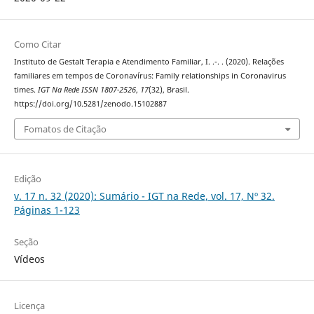
Como Citar
Instituto de Gestalt Terapia e Atendimento Familiar, I. .-. . (2020). Relações
familiares em tempos de Coronavírus: Family relationships in Coronavirus
times.
IGT Na Rede ISSN 1807-2526
,
17
(32), Brasil.
https://doi.org/10.5281/zenodo.15102887
Fomatos de Citação
Edição
v. 17 n. 32 (2020): Sumário - IGT na Rede, vol. 17, Nº 32.
Páginas 1-123
Seção
Vídeos
Licença