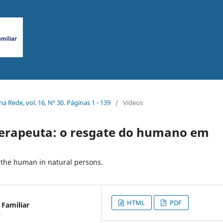
na Rede, vol. 16, Nº 30. Páginas 1 - 139
/
Vídeos
terapeuta: o resgate do humano em
f the human in natural persons.
HTML
PDF
 Familiar
r