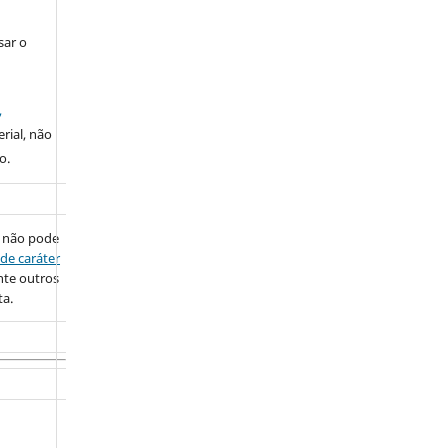
sar o
,
rial, não
o.
 não pode
de caráter
nte outros
ta.