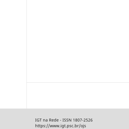
IGT na Rede - ISSN 1807-2526
https://www.igt.psc.br/ojs