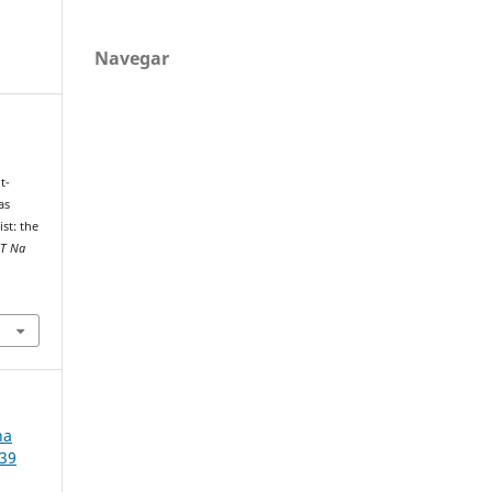
Navegar
t-
as
st: the
GT Na
na
139