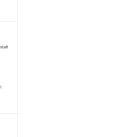
stalt
a
-