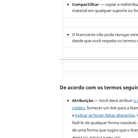
Compartilhar
— copiar e redistribu
material em qualquer suporte ou f
O licenciante não pode revogar este
desde que você respeite os termos d
De acordo com os termos segui
Atribuição
— Você deve atribuir
o 
crédito
, fornecer um link para a lice
e
indicar se foram feitas alterações
.
fazê-lo de qualquer forma razoável
de uma forma que sugira que o lice
apoia ou aprova o seu uso.