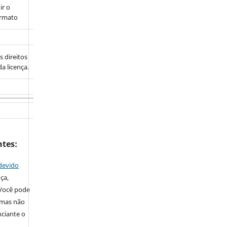
ir o
ormato
s direitos
a licença.
ntes:
devido
nça,
 Você pode
, mas não
nciante o