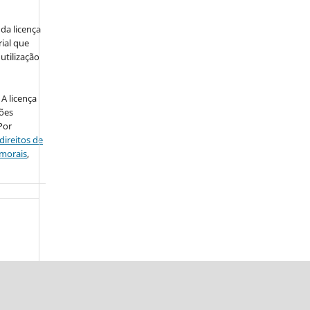
da licença
ial que
utilização
A licença
ções
Por
direitos de
 morais
,