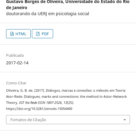
Gustavo Borges de Oliveira,
Universidade do Estado do Rio
de Janeiro
doutorando da UERJ em psicologia social
HTML
PDF
Publicado
2017-02-14
Como Citar
Oliveira, G. B. de. (2017). Diálogos, marcas e conexões: o método em Teoria
Ator-Rede: Dialogues, marks and connections: the method in Actor-Network
Theory.
IGT Na Rede ISSN 1807-2526
,
13
(25).
https://doi.org/10.5281/zenodo.15054400
Fomatos de Citação