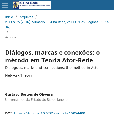
Início
/
Arquivos
/
v. 13 n. 25 (2016): Sumário - IGT na Rede, vol.13, Nº25. Páginas - 183 a
340
/
Artigos
Diálogos, marcas e conexões: o
método em Teoria Ator-Rede
Dialogues, marks and connections: the method in Actor-
Network Theory
Gustavo Borges de Oliveira
Universidade do Estado do Rio de Janeiro
DOI:
https://doi.org/10.5281/zenodo.15054400