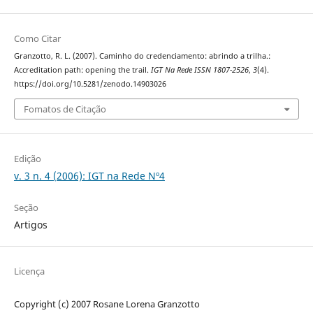
Como Citar
Granzotto, R. L. (2007). Caminho do credenciamento: abrindo a trilha.:
Accreditation path: opening the trail.
IGT Na Rede ISSN 1807-2526
,
3
(4).
https://doi.org/10.5281/zenodo.14903026
Fomatos de Citação
Edição
v. 3 n. 4 (2006): IGT na Rede Nº4
Seção
Artigos
Licença
Copyright (c) 2007 Rosane Lorena Granzotto