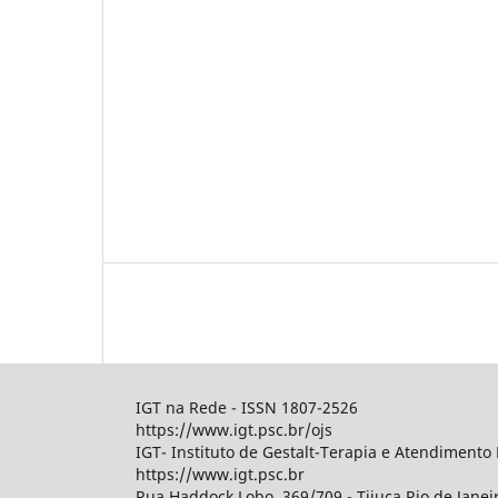
IGT na Rede - ISSN 1807-2526
https://www.igt.psc.br/ojs
IGT- Instituto de Gestalt-Terapia e Atendimento 
https://www.igt.psc.br
Rua Haddock Lobo, 369/709 - Tijuca Rio de Janei