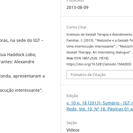
2013-08-09
Como Citar
Instituto de Gestalt Terapia e Atendimento
oras, na sede do IGT –
Familiar, I. (2013). "Nietzsche e a Gestalt-T
Uma interlocução interessante".: "Nietzsc
Gestalt Therapy: An interesting dialogue".
 Rua Haddock Lobo,
Rede ISSN 1807-2526
,
10
(18).
trantes: Alexandre
https://doi.org/10.5281/zenodo.15042833
Fomatos de Citação
edonda, apresentaram a
locução interessante".
Edição
v. 10 n. 18 (2013): Sumário - IGT 
Rede, Vol. 10, Nº 18. Páginas 01 
Seção
Vídeos