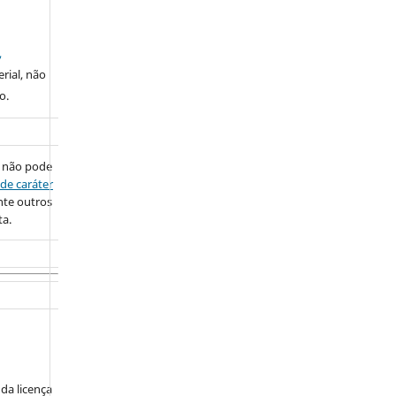
,
rial, não
o.
 não pode
de caráter
nte outros
ta.
da licença