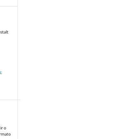
stalt
a
-
ir o
ormato