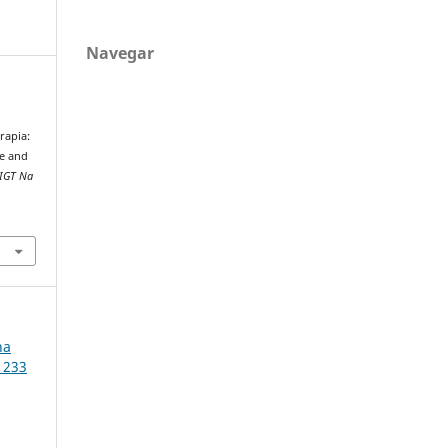
Navegar
erapia:
he and
IGT Na
na
a 233