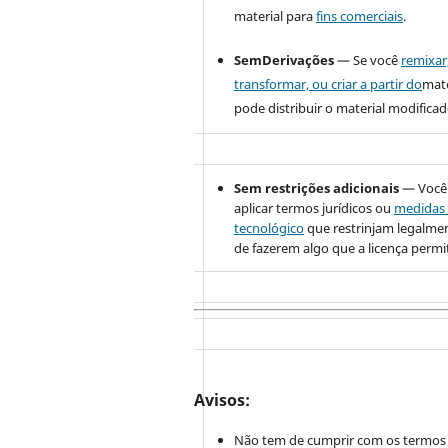
material para
fins comerciais
.
SemDerivações
— Se você
remixar
transformar, ou criar a partir do
mate
pode distribuir o material modificad
Sem restrições adicionais
— Você
aplicar termos jurídicos ou
medidas 
tecnológico
que restrinjam legalme
de fazerem algo que a licença permi
Avisos:
Não tem de cumprir com os termos 