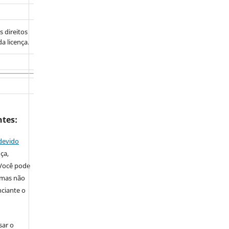
s direitos
a licença.
ntes:
devido
nça,
 Você pode
, mas não
nciante o
sar o