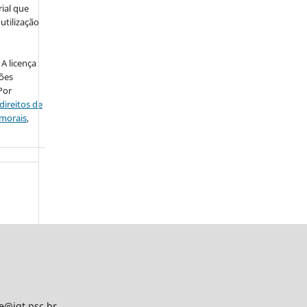
ial que
utilização
A licença
ções
Por
direitos de
 morais
,
de@igt.psc.br