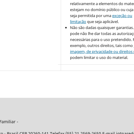
relativamente a elementos do mater
estejam no domínio público ou cuja 
seja permitida por uma
exceção ou
limitação
que seja aplicável.
Não são dadas quaisquer garantias. 
pode não lhe dar todas as autoriza
necessárias para o uso pretendido. 
exemplo, outros direitos, tais como
imagem, de privacidade ou direitos
podem limitar o uso do material.
Familiar -
ro - Brasil CEP 20260-141 Telefax (55) 21 2569-2650 E-mail igtnare