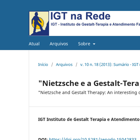
Atual
Arquivos
Sobre
Início
/
Arquivos
/
v. 10 n. 18 (2013): Sumário - IGT
"Nietzsche e a Gestalt-Ter
"Nietzsche and Gestalt Therapy: An interesting 
IGT Instituto de Gestalt Terapia e Atendimento
DOI:
https://doi.org/10.5281/zenodo.15042833