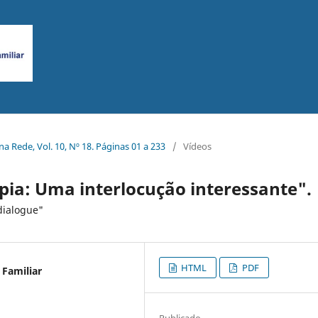
 na Rede, Vol. 10, Nº 18. Páginas 01 a 233
/
Vídeos
apia: Uma interlocução interessante".
dialogue"
HTML
PDF
 Familiar
Publicado