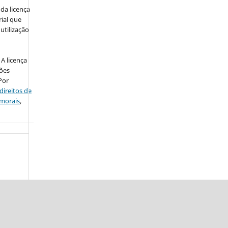
da licença
ial que
utilização
A licença
ções
Por
direitos de
 morais
,