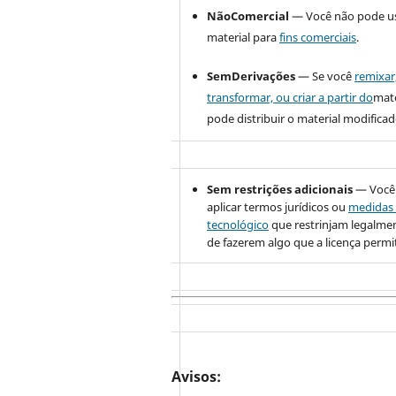
NãoComercial
— Você não pode u
material para
fins comerciais
.
SemDerivações
— Se você
remixar
transformar, ou criar a partir do
mate
pode distribuir o material modificad
Sem restrições adicionais
— Você
aplicar termos jurídicos ou
medidas 
tecnológico
que restrinjam legalme
de fazerem algo que a licença permi
Avisos: