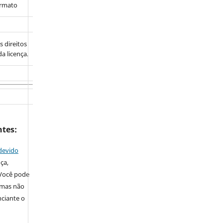
ormato
s direitos
a licença.
ntes:
devido
nça,
 Você pode
, mas não
nciante o