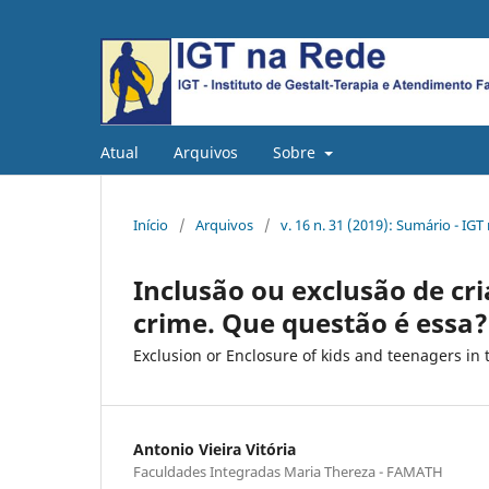
Atual
Arquivos
Sobre
Início
/
Arquivos
/
v. 16 n. 31 (2019): Sumário - IGT
Inclusão ou exclusão de cr
crime. Que questão é essa?
Exclusion or Enclosure of kids and teenagers in 
Antonio Vieira Vitória
Faculdades Integradas Maria Thereza - FAMATH