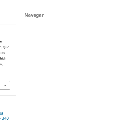
Navegar
de
e. Que
kids
Which
26
,
na
- 340