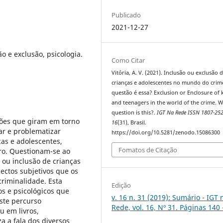
Publicado
2021-12-27
o e exclusão, psicologia.
Como Citar
Vitória, A. V. (2021). Inclusão ou exclusão 
crianças e adolescentes no mundo do crim
questão é essa? Exclusion or Enclosure of 
and teenagers in the world of the crime. 
question is this?.
IGT Na Rede ISSN 1807-25
ções que giram em torno
16
(31), Brasil.
ar e problematizar
https://doi.org/10.5281/zenodo.15086300
ças e adolescentes,
Fomatos de Citação
ro. Questionam-se ao
 ou inclusão de crianças
ectos subjetivos que os
riminalidade. Esta
Edição
os e psicológicos que
v. 16 n. 31 (2019): Sumário - IGT 
ste percurso
Rede, vol. 16, Nº 31. Páginas 140 
u em livros,
za a fala dos diversos