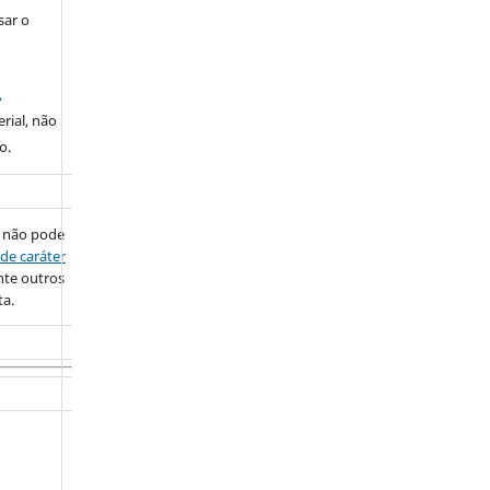
sar o
,
rial, não
o.
 não pode
de caráter
nte outros
ta.