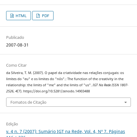
HTML
PDF
Publicado
2007-08-31
Como Citar
da Silveira, T. M. (2007). O papel da criatividade nas relações conjugais: os
limites do "eu" e os limites do "nós".: The function of the creativity in the
relationship: the limits of "me" and the limits of "us".
IGT Na Rede ISSN 1807-
2526
,
4
(7). https://doi.org/10.5281/zenodo.14903488
Fomatos de Citação
Edição
v. 4 n. 7 (2007): Sumário IGT na Rede, Vol. 4, Nº 7. Páginas