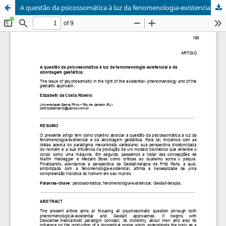
A questão da psicossomática à luz da fenomenologia-existencial e da abordagem gestáltica.