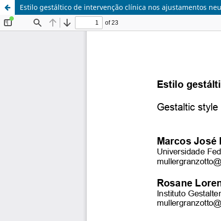
Estilo gestáltico de intervenção clínica nos ajustamentos neu