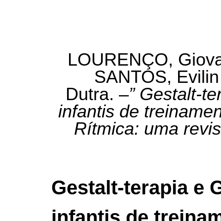
LOURENÇO, Giovan
SANTOS, Evili
Dutra.
–”
Gestalt-te
infantis de treiname
Rítmica: uma revis
Gestalt-terapia e
infantis de treina