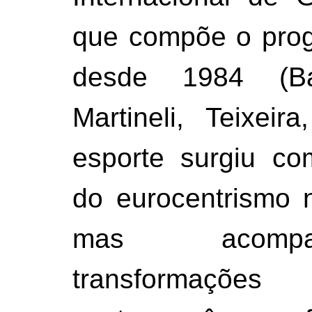
que compõe o prog
desde 1984 (Barb
Martineli, Teixeir
esporte surgiu co
do eurocentrismo 
mas acomp
transformaçõe