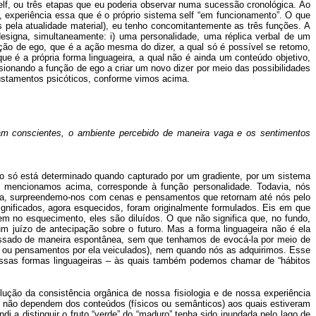
 self, ou três etapas que eu poderia observar numa sucessão cronológica. Ao
l, experiência essa que é o próprio sistema self “em funcionamento”. O que
s pela atualidade material), eu tenho concomitantemente as três funções. A
esigna, simultaneamente: i) uma personalidade, uma réplica verbal de um
nção de ego, que é a ação mesma do dizer, a qual só é possível se retomo,
ue é a própria forma linguageira, a qual não é ainda um conteúdo objetivo,
ionando a função de ego a criar um novo dizer por meio das possibilidades
ustamentos psicóticos, conforme vimos acima.
nam conscientes, o ambiente percebido de maneira vaga e os sentimentos
o só está determinado quando capturado por um gradiente, por um sistema
me mencionamos acima, corresponde à função personalidade. Todavia, nós
ia, surpreendemo-nos com cenas e pensamentos que retornam até nós pelo
ignificados, agora esquecidos, foram originalmente formulados. Eis em que
 no esquecimento, eles são diluídos. O que não significa que, no fundo,
m juízo de antecipação sobre o futuro. Mas a forma linguageira não é ela
assado de maneira espontânea, sem que tenhamos de evocá-la por meio de
s ou pensamentos por ela veiculados), nem quando nós as adquirimos. Esse
essas formas linguageiras – às quais também podemos chamar de “hábitos
ução da consistência orgânica de nossa fisiologia e de nossa experiência
vos não dependem dos conteúdos (físicos ou semânticos) aos quais estiveram
i a distinguir o fruto “verde” do “maduro” tenha sido inundada pelo lago de