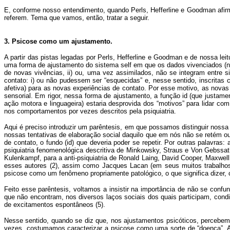
E, conforme nosso entendimento, quando Perls, Hefferline e Goodman afir
referem. Tema que vamos, então, tratar a seguir.
3. Psicose como um ajustamento.
A partir das pistas legadas por Perls, Hefferline e Goodman e de nossa le
uma forma de ajustamento do sistema self em que os dados vivenciados (na
de novas vivências, ii) ou, uma vez assimilados, não se integram entre
contato: i) ou não pudessem ser “esquecidas” e, nesse sentido, inscritas 
afetiva) para as novas experiências de contato. Por esse motivo, as novas
sensorial. Em rigor, nessa forma de ajustamento, a função id (que justame
ação motora e linguageira) estaria desprovida dos “motivos” para lidar com
nos comportamentos por vezes descritos pela psiquiatria.
Aqui é preciso introduzir um parêntesis, em que possamos distinguir nossa
nossas tentativas de elaboração social daquilo que em nós não se retém ou
de contato, o fundo (id) que deveria poder se repetir. Por outras palavras
psiquiatria fenomenológica descritiva de Minkowsky, Straus e Von Gebssath
Kulenkampf, para a anti-psiquiatria de Ronald Laing, David Cooper, Maxwe
esses autores (2), assim como Jacques Lacan (em seus muitos trabalhos 
psicose como um fenômeno propriamente patológico, o que significa dizer,
Feito esse parêntesis, voltamos a insistir na importância de não se confu
que não encontram, nos diversos laços sociais dos quais participam, cond
de excitamentos espontâneos (5).
Nesse sentido, quando se diz que, nos ajustamentos psicóticos, percebe
vezes, costumamos caracterizar a psicose como uma sorte de “doença”. A 