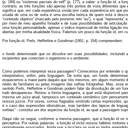
(p. 184) ou “sistemas parciais do self” (p. 177), a saber: a função id, a 
contrário, as três funções são apenas três pontos de vista diferentes que
significa que, em cada experiência vivida (em cada experiência em que pos
visada de uma ou de outra é uma escolha teórica de quem está a descrev
“conteúdo objetivo” (marcado pelo pronome reto “eu”), o qual “representa
por meio de meu aparelho fonador e de suas possibilidades de articulação 
uma função personalidade, apenas o índice impessoal de minha ligação mun
abertas por minha atualidade física. Falemos um pouco da função id, em 
Por função id, Perls, Hefferline e Goodman (1951, p. 154) compreendem:
o fundo determinado que se dissolve em suas possibilidades, incluindo
incipientes que conectam o organismo e o ambiente.
Como podemos interpretar essa passagem? Comecemos por entender o que s
interpretativo, enfim, pela linguagem. De sorte que, um fundo determi
esquecemos a maior parte daquilo que nós mesmos, em algum momento de 
relato de familiares ou pelas imagens das velhas fotografias. Mas, esse 
sentido Perls, Hefferline e Goodman podem falar da dissolução de um fu
tudo desapareceu. Restou a forma linguageira, a qual está disponível pa
mesma um juízo atual, tampouco um conteúdo semântico (um pensamento) 
nossos juízos. Por vezes, somos flagrados emitindo certas expressões, q
é o caso das expressões idiomáticas, mas também dos lapsos de linguag
verbais” - constitui um dos aspectos da função id, ao qual a passagem supr
Daqui não se segue, conforme a mesma passagem, que a função id se restr
perceptiva. Por outras palavras: a função id inclui nossos hábitos motore
originalmente associados. Ainda que a bicicleta na qual eu tenha aprendido