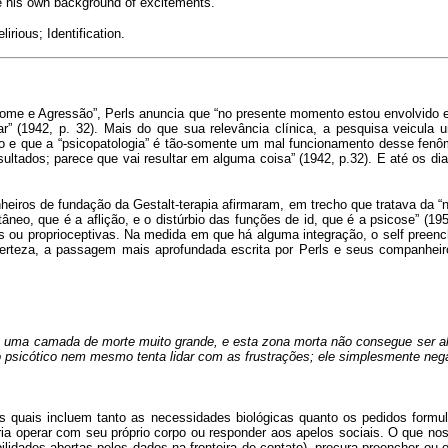
one his own background of excitements.
irious; Identification.
ome e Agressão”, Perls anuncia que “no presente momento estou envolvido 
ar” (1942, p. 32). Mais do que sua relevância clínica, a pesquisa veicula 
do e que a “psicopatologia” é tão-somente um mal funcionamento desse fe
esultados; parece que vai resultar em alguma coisa” (1942, p.32). E até os 
iros de fundação da Gestalt-terapia afirmaram, em trecho que tratava da “
tâneo, que é a aflição, e o distúrbio das funções de id, que é a psicose” (19
as ou proprioceptivas. Na medida em que há alguma integração, o self pree
 certeza, a passagem mais aprofundada escrita por Perls e seus companhei
 tem uma camada de morte muito grande, e esta zona morta não consegue ser a
[...] o psicótico nem mesmo tenta lidar com as frustrações; ele simplesmente n
quais incluem tanto as necessidades biológicas quanto os pedidos formula
ia operar com seu próprio corpo ou responder aos apelos sociais. O que nos
lidades abertas pelos dados na fronteira de contato), procura preencher ou or