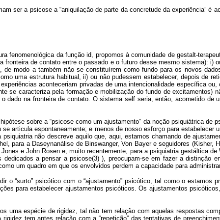
mam ser a psicose a “aniquilação de parte da concretude da experiência” é 
itura fenomenológica da função id, propomos à comunidade de gestalt-terapeu
 fronteira de contato entre o passado e o futuro desse mesmo sistema): i) o
 si, de modo a também não se constituírem como fundo para os novos dados 
como uma estrutura habitual, ii) ou não pudessem estabelecer, depois de ret
 experiências aconteceriam privadas de uma intencionalidade específica ou,
nte se caracteriza pela formação e mobilização do fundo de excitamentos) nã
 o dado na fronteira de contato. O sistema self seria, então, acometido de u
 hipótese sobre a “psicose como um ajustamento” da noção psiquiátrica de ps
 se articula espontaneamente; e menos de nosso esforço para estabelecer um
: a psiquiatria não descreve aquilo que, aqui, estamos chamando de ajustame
el, para a Daseynanálise de Binswanger, Von Bayer e seguidores (Kisher, Hä
ll Jones e John Rosen e, muito recentemente, para a psiquiatria gestáltica 
dedicados a pensar a psicose(3) ), preocupam-se em fazer a distinção ent
 como um quadro em que os envolvidos perdem a capacidade para administrar o
ndir o “surto” psicótico com o “ajustamento” psicótico, tal como o estamos p
ições para estabelecer ajustamentos psicóticos. Os ajustamentos psicóticos,
mos uma espécie de rigidez, tal não tem relação com aquelas respostas com
rigidez tem antes relação com a “repetição” das tentativas de preenchimen