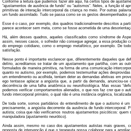
Conforme a leitura que pudemos fazer até aqui, há certos tipos de ajust
“ajustamentos de ausência de fundo” ou “autismos”. Neles, a função id a
primitivas de interação intercorporal da criança no meio. Por outras palavr
um fundo assimilado. Tudo se passa como se os gestos desempenhados pel
Esse é o caso, por exemplo, dos quadros tradicionalmente descritos a parti
parece acontecer sem meta, como se fosse acometida de uma desorientação
Há, além desses quadros, aqueles classificados como síndrome de Asper
assim, nesses casos, o sofredor não consegue agregar, a essa produção c
do emprego cotidiano, como o emprego metafórico, por exemplo. De todo 
satisfação.
Nesse ponto é importante esclarecer que, diferentemente daqueles que de
delírio, acreditamos se tratar de um ajustamento que partilha, com as ou
formulados de maneira primitiva, na forma de uma comunicação intercorpor
quanto no autismo, por exemplo, podemos testemunhar ações desprovidas 
um entendimento ou acolhida, tentam deter as demandas afetivas em prov
ego tentasse aplacar a angústia que, a partir da demanda, anunciou-se 
decorrência de uma falha anatômica ou neurofisiológica. Mas essas “def
podemos verificar comportamentos alienados, o que nos faz crer que o au
fundo intercorporal primário, o qual não é uma instância orgânica, localiz
De toda sorte, somos partidários do entendimento de que o autismo é um a
precisamente, a angústia decorrente da ausência de fundo intercorporal
autista; coisa que não verificamos noutros ajustamentos psicóticos: quem 
manipuladora (ajustamento neurótico).
Ainda assim, mesmo no caso dos ajustamentos autistas mais graves, co
proposta de intervenção é que o terapeuta possa colaborar para a ampliaç