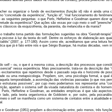
her ou organizar o fundo de excitamentos (função id) não é ainda uma co
 “concretude da experiência”, “função id”, “mal funcionamento do fenômeno 
as seguintes perguntas: o que Perls, Hefferline e Goodman querem dizer q
retude da experiência? Que ações são essas por cujo meio o self “preenche” a
 clássicos da esquizofrenia, da paranóia, da melancolia e da mania?
o trabalho toma partido das formulações sugeridas na obra “Gestalt-terapia
 a psicose à luz da teoria do self. Dentre os esforços de elaboração aos qua
altês” (2007, p. 177-180). Assim como ele, acreditamos que uma leitura fe
ática que já é fato entre nós e que Sérgio Buarque, há muitas décadas, vem 
 do self – ou, o que é a mesma coisa, a descrição dos processos que cons
essencial” nessa experiência. Mais precisamente, trata-se da descrição das 
os excitamentos que repetimos desde o passado seja ela o horizonte de pos
ade ou uma metapsicologia. Propõem, sim, uma psicologia formal, a qual 
ja aquela temporalidade, a assimilação das vivências passadas (o que nos per
 de estruturas possíveis”, por cujo meio poderíamos nos representar uma “c
, apartam o sistema self da visada naturalista do cientista e do homem c
 Perls, Hefferline e Goodman, as entidades empíricas é que são aspectos 
 lado, pela teoria organísmica de Goldstein e, por outro, pela psicanális
 meio o self se manifesta como um sistema de contatos entre a atualidade e 
al.
ne e Goodman (1951) propõem a discriminação entre, pelo menos, três funçõe