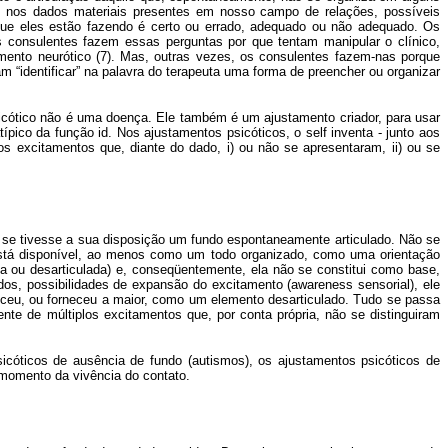
s, nos dados materiais presentes em nosso campo de relações, possíveis
 que eles estão fazendo é certo ou errado, adequado ou não adequado. Os
 consulentes fazem essas perguntas por que tentam manipular o clínico,
mento neurótico (7). Mas, outras vezes, os consulentes fazem-nas porque
 “identificar” na palavra do terapeuta uma forma de preencher ou organizar
psicótico não é uma doença. Ele também é um ajustamento criador, para usar
ico da função id. Nos ajustamentos psicóticos, o self inventa - junto aos
os excitamentos que, diante do dado, i) ou não se apresentaram, ii) ou se
 se tivesse a sua disposição um fundo espontaneamente articulado. Não se
o está disponível, ao menos como um todo organizado, como uma orientação
a ou desarticulada) e, conseqüentemente, ela não se constitui como base,
os, possibilidades de expansão do excitamento (awareness sensorial), ele
neceu, ou forneceu a maior, como um elemento desarticulado. Tudo se passa
e de múltiplos excitamentos que, por conta própria, não se distinguiram
icóticos de ausência de fundo (autismos), os ajustamentos psicóticos de
 momento da vivência do contato.