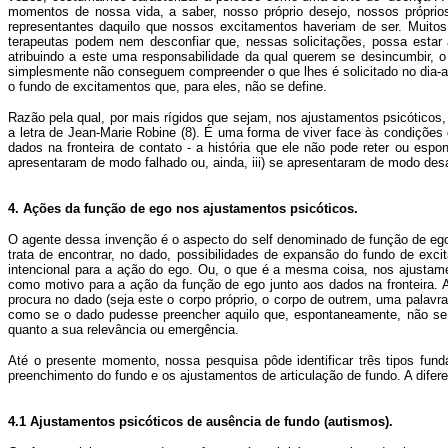
momentos de nossa vida, a saber, nosso próprio desejo, nossos próprio
representantes daquilo que nossos excitamentos haveriam de ser. Muitos
terapeutas podem nem desconfiar que, nessas solicitações, possa estar
atribuindo a este uma responsabilidade da qual querem se desincumbir, 
simplesmente não conseguem compreender o que lhes é solicitado no dia-a-d
o fundo de excitamentos que, para eles, não se define.
Razão pela qual, por mais rígidos que sejam, nos ajustamentos psicóticos,
a letra de Jean-Marie Robine (8). É uma forma de viver face às condições
dados na fronteira de contato - a história que ele não pode reter ou esp
apresentaram de modo falhado ou, ainda, iii) se apresentaram de modo desa
4. Ações da função de ego nos ajustamentos psicóticos.
O agente dessa invenção é o aspecto do self denominado de função de ego
trata de encontrar, no dado, possibilidades de expansão do fundo de exc
intencional para a ação do ego. Ou, o que é a mesma coisa, nos ajustame
como motivo para a ação da função de ego junto aos dados na fronteira. 
procura no dado (seja este o corpo próprio, o corpo de outrem, uma palav
como se o dado pudesse preencher aquilo que, espontaneamente, não se a
quanto a sua relevância ou emergência.
Até o presente momento, nossa pesquisa pôde identificar três tipos fun
preenchimento do fundo e os ajustamentos de articulação de fundo. A dif
4.1 Ajustamentos psicóticos de ausência de fundo (autismos).