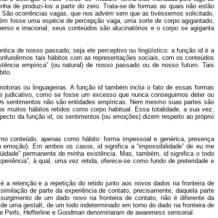
ha de produzi-los a partir do zero. Trata-se de formas as quais não estão
São ocorrências vagas, que nos advém sem que as tivéssemos solicitado,
bém fosse uma espécie de percepção vaga, uma sorte de corpo agigantado,
erso e irracional; seus conteúdos são alucinatórios e o corpo se agiganta
ca de nosso passado, seja ele perceptivo ou lingüístico: a função id é a
 confundirmos tais hábitos com as representações sociais, com os conteúdos
tência empírica” (ou natural) de nosso passado ou de nosso futuro. Tais
bito.
otoras ou linguageiras. A função id também inclui o fato de essas formas
ole judicativo, como se fosse um excesso que nunca conseguimos deter ou
). Os sentimentos não são entidades empíricas. Nem mesmo suas partes são
s muitos hábitos retidos como corpo habitual. Essa totalidade, a sua vez,
ecto da função id, os sentimentos (ou emoções) dizem respeito ao próprio
omo conteúdo, apenas como hábito: forma impessoal e genérica, presença
u emoção). Em ambos os casos, id significa a “impossibilidade” de eu me
üidade” permanente de minha existência. Mas, também, id significa o todo
eriência”, à qual, uma vez retida, oferece-se como fundo de preteridade e
 a retenção e a repetição do retido junto aos novos dados na fronteira de
similação de parte da experiência de contato, precisamente, daquela parte
 surgimento de um dado novo na fronteira de contato, não é diferente da
de uma gestalt, de um todo indeterminado em torno do dado na fronteira de
 que Perls, Hefferline e Goodman denominaram de awareness sensorial.