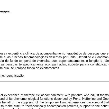
erapia.
ossa experiência clínica de acompanhamento terapêutico de pessoas que se 
e de suas funções fenomenológicas descritas por Perls, Hefferline e Goodman
cia do fundo temporal de vivências que, espontaneamente, a função id não
, às pessoas terapeuticamente acompanhadas, suporte para a constituição de
a qual seu próprio fundo de excitamentos.
rio; identificação.
nical experience of therapeutic accompaniment with patients who adjust themse
y and of its phenomenological functions described by Perls, Hefferline and G
n behalf of the supplying of the temporary living experiences background that,
 to make sure, to therapeutically accompanied patients, support to the consti