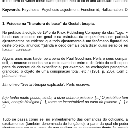
in the form of which these same people tried to fill in and articulate each 
Keywords
: Psychosis; Psychosis adjustment; Function id; Hallucination; Del
1. Psicose na “literatura de base” da Gestalt-terapia.
No prefácio à edição de 1945 da Knox Publishing Company da obra “Ego, F
fundo nas psicoses em geral e na estrutura da esquizofrenia em particul
ajustamentos neuróticos: que todo ajustamento é um fenômeno figura-fun
deste projeto, anuncia: “(a)inda é cedo demais para dizer quais serão os r
fizeram conhecer.
Alguns anos mais tarde, pela pena de Paul Goodman, Perls e seus companhe
self, a neurose encontra-se a meio caminho entre o distúrbio do self espon
parte da concretude da experiência; por exemplo, as excitações perceptiv
grandioso, o objeto de uma conspiração total, etc.” (1951, p. 235). Com
prática clínica.
Já no livro “Gestalt-terapia explicada”, Perls escreve:
(e)u tenho muito pouco, ainda, a dizer sobre a psicose. [...] O psicótico
vital, energia biológica [...], torna-se incontrolável no caso da psicose. 
5)
Tudo se passa como se, no enfrentamento das demandas do cotidiano, às 
excitamentos (também denominada de função id), a partir da qual ele poder
ajustamento em que, mais do que realizar os excitamentos (junto às possibi