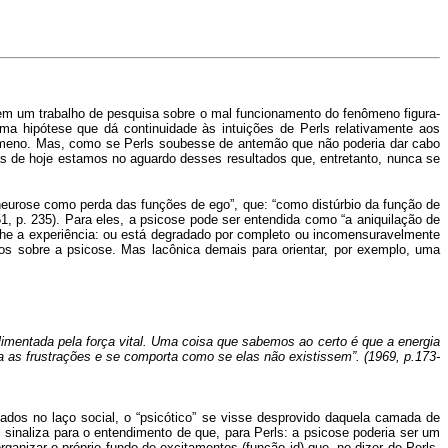
em um trabalho de pesquisa sobre o mal funcionamento do fenômeno figura-
uma hipótese que dá continuidade às intuições de Perls relativamente aos
nômeno. Mas, como se Perls soubesse de antemão que não poderia dar cabo
dias de hoje estamos no aguardo desses resultados que, entretanto, nunca se
neurose como perda das funções de ego”, que: “como distúrbio da função de
51, p. 235). Para eles, a psicose pode ser entendida como “a aniquilação de
nche a experiência: ou está degradado por completo ou incomensuravelmente
ros sobre a psicose. Mas lacônica demais para orientar, por exemplo, uma
limentada pela força vital. Uma coisa que sabemos ao certo é que a energia
ega as frustrações e se comporta como se elas não existissem”. (1969, p.173-
dos no laço social, o “psicótico” se visse desprovido daquela camada de
 sinaliza para o entendimento de que, para Perls: a psicose poderia ser um
ganizar o próprio fundo de excitamentos (função id) que, no dizer de Perls,