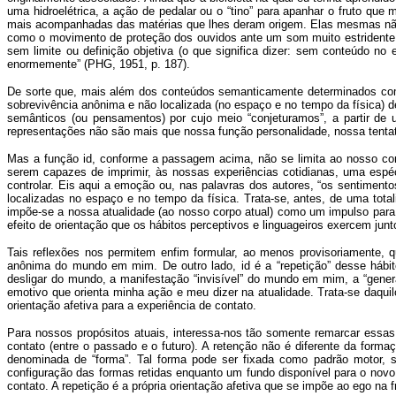
uma hidroelétrica, a ação de pedalar ou o “tino” para apanhar o fruto qu
mais acompanhadas das matérias que lhes deram origem. Elas mesmas não
como o movimento de proteção dos ouvidos ante um som muito estridente.
sem limite ou definição objetiva (o que significa dizer: sem conteúdo no
enormemente” (PHG, 1951, p. 187).
De sorte que, mais além dos conteúdos semanticamente determinados com o
sobrevivência anônima e não localizada (no espaço e no tempo da física) d
semânticos (ou pensamentos) por cujo meio “conjeturamos”, a partir de 
representações não são mais que nossa função personalidade, nossa tentativa
Mas a função id, conforme a passagem acima, não se limita ao nosso corp
serem capazes de imprimir, às nossas experiências cotidianas, uma espé
controlar. Eis aqui a emoção ou, nas palavras dos autores, “os sentimen
localizadas no espaço e no tempo da física. Trata-se, antes, de uma tota
impõe-se a nossa atualidade (ao nosso corpo atual) como um impulso para
efeito de orientação que os hábitos perceptivos e linguageiros exercem jun
Tais reflexões nos permitem enfim formular, ao menos provisoriamente,
anônima do mundo em mim. De outro lado, id é a “repetição” desse hábit
desligar do mundo, a manifestação “invisível” do mundo em mim, a “gener
emotivo que orienta minha ação e meu dizer na atualidade. Trata-se daqui
orientação afetiva para a experiência de contato.
Para nossos propósitos atuais, interessa-nos tão somente remarcar essas 
contato (entre o passado e o futuro). A retenção não é diferente da form
denominada de “forma”. Tal forma pode ser fixada como padrão motor, se
configuração das formas retidas enquanto um fundo disponível para o novo
contato. A repetição é a própria orientação afetiva que se impõe ao ego na