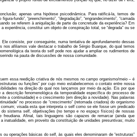
nclusão; apenas uma hipótese psicodinâmica. Para ratificá-la, temos de
figura-fundo”, “preenchimento”, “degradação”, “engrandecimento”, “camada
uando se referem à aniquilação de parte da concretude da experiência? Em
 experiência, constitui um objeto de conspiração total, se “degrada” ou se
”. Ele consiste, por conseguinte, numa tentativa de aprofundamento dessas
is nos afiliamos vale destacar o trabalho de Sérgio Buarque, do qual temos
nomenológica da teoria do self pode nos ajudar a ampliar os rudimentos de
inserindo na pauta de discussões de nossa comunidade.
tituem essa reedição criativa de nós mesmos no campo organismo/meio – é
“estruturas ou funções” por cujo meio estabelecemos o contato entre nossa
sibilidades na direção do qual nos lançamos por meio da ação. Eis por que
é a descrição fenomenológica da temporalidade específica do processo de
mite a continuidade) e o crescimento (em direção a novidade). Nas palavras
ontinuidade” no processo de “crescimento” (retomada criadora) do organismo
omum; visada esta que interpreta o self como se ele fosse um predicado
do sistema self, objetivações (no tempo e no espaço físicos) de nossas
e freudiana. Afinal, tais linguagens são capazes de remarcar (ainda que
a inatualidade, em proveito da constituição de unidades presuntivas; muito
s ou operações básicas do self, às quais eles denominaram de “estruturas”