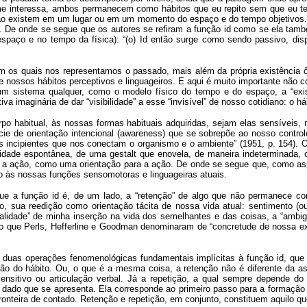
e me interessa, ambos permanecem como hábitos que eu repito sem que eu ten
 existem em um lugar ou em um momento do espaço e do tempo objetivos. 
 De onde se segue que os autores se refiram a função id como se ela tam
 espaço e no tempo da física): “(o) Id então surge como sendo passivo, disp
s quais nos representamos o passado, mais além da própria existência ônti
e nossos hábitos perceptivos e linguageiros. E aqui é muito importante não
um sistema qualquer, como o modelo físico do tempo e do espaço, a “exis
 imaginária de dar “visibilidade” a esse “invisível” de nosso cotidiano: o há
o habitual, às nossas formas habituais adquiridas, sejam elas sensíveis, m
cie de orientação intencional (awareness) que se sobrepõe ao nosso contr
tos incipientes que nos conectam o organismo e o ambiente” (1951, p. 154
lidade espontânea, de uma gestalt que enovela, de maneira indeterminada, o
 a ação, como uma orientação para a ação. De onde se segue que, como asp
to às nossas funções sensomotoras e linguageiras atuais.
 que a função id é, de um lado, a “retenção” de algo que não permanece c
o, sua reedição como orientação tácita de nossa vida atual: sentimento (o
alidade” de minha inserção na vida dos semelhantes e das coisas, a “ambig
lo que Perls, Hefferline e Goodman denominaram de “concretude de nossa exp
duas operações fenomenológicas fundamentais implícitas à função id, que é
ação do hábito. Ou, o que é a mesma coisa, a retenção não é diferente da as
nsitivo ou articulação verbal. Já a repetição, a qual sempre depende do
 dado que se apresenta. Ela corresponde ao primeiro passo para a formação 
 fronteira de contado. Retenção e repetição, em conjunto, constituem aquilo