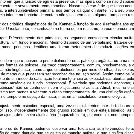
amento em que a função de ego está presente, mas opera como se não dispus
presenta-se severamente comprometida. Nossa hipótese é de que tenha acont
as, a intersubjetividade primária, nos termos da qual o infante inicia seu p
o infante na fronteira de contato não visassem coisa alguma, tampouco re
r dos critérios diagnósticos do Dr. Kanner. A função de ego é refratária ao
. O isolamento, concretizado na forma de um mutismo, parece oferecer um 
ger. Diferentemente dos primeiros, os segundos conseguem circular muit
ultural, um fundo emocional. Mesmo dispondo de um verbalismo, trata-se de
modo, podemos identificar uma forma metonímica de produzir ligações ent
fendem que o autismo é primordialmente uma patologia orgânica ou uma sín
tras formas de psicose, um traço comportamental comum, precisamente, a cria
al não lingüística, como a que estabelecemos por meio do olhar, das expres
de metas que pudessem ser reconhecidas no laço social. Assim como os “esq
eito de um modo de satisfação totalmente alheio às expectativas abertas p
como ausência de fundo intercorporal. É verdade que podemos encontrar, 
iciências” não se confundem com o ajustamento autista. Afinal, mesmo en
tismo tem menos a ver com o efeito comportamental de uma disfunção orgân
ada no tempo e no espaço da física, mas uma inatualidade fenomenológica.
justamento psicótico especial, uma vez que, diferentemente de todos os out
. Por isso, independentemente dos grupos sociais em que esteja inserido, 
se ajusta de maneira alucinatória (esquizofrênica), por exemplo, nem sempre 
mo os de Kanner, podemos observar uma tolerância às intervenções tera
ão do corpo daquele que se ajusta de maneira autista; o que significa dize