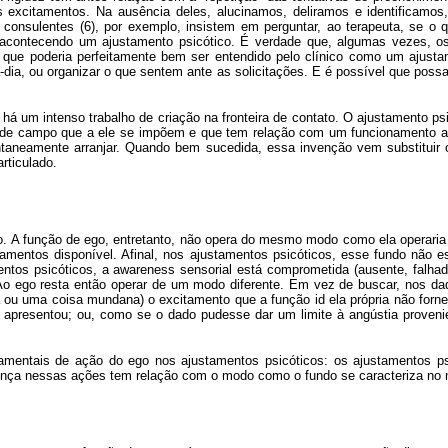
s excitamentos. Na ausência deles, alucinamos, deliramos e identificamo
 consulentes (6), por exemplo, insistem em perguntar, ao terapeuta, se o
 acontecendo um ajustamento psicótico. É verdade que, algumas vezes, os
o que poderia perfeitamente bem ser entendido pelo clínico como um ajusta
ia, ou organizar o que sentem ante as solicitações. E é possível que possam
 há um intenso trabalho de criação na fronteira de contato. O ajustamento 
 de campo que a ele se impõem e que tem relação com um funcionamento atíp
ontaneamente arranjar. Quando bem sucedida, essa invenção vem substituir 
rticulado.
. A função de ego, entretanto, não opera do mesmo modo como ela operaria
itamentos disponível. Afinal, nos ajustamentos psicóticos, esse fundo nã
ntos psicóticos, a awareness sensorial está comprometida (ausente, falhad
Ao ego resta então operar de um modo diferente. Em vez de buscar, nos dad
ra ou uma coisa mundana) o excitamento que a função id ela própria não for
presentou; ou, como se o dado pudesse dar um limite à angústia provenient
damentais de ação do ego nos ajustamentos psicóticos: os ajustamentos ps
erença nessas ações tem relação com o modo como o fundo se caracteriza no