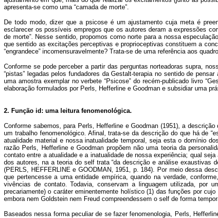
apresenta-se como uma “camada de morte”.
De todo modo, dizer que a psicose é um ajustamento cuja meta é preenc
esclarecer os possíveis empregos que os autores deram a expressões como
de morte”. Nesse sentido, propomos como norte para a nossa especulação 
que sentido as excitações perceptivas e proprioceptivas constituem a conc
“engrandece” incomensuravelmente? Trata-se de uma referência aos quadros
Conforme se pode perceber a partir das perguntas norteadoras supra, noss
“pistas” legadas pelos fundadores da Gestalt-terapia no sentido de pensar
uma amostra exemplar no verbete “Psicose” do recém-publicado livro “Gest
elaboração formulados por Perls, Hefferline e Goodman e subsidiar uma pr
2. Função id: uma leitura fenomenológica.
Conforme sabemos, para Perls, Hefferline e Goodman (1951), a descrição
um trabalho fenomenológico. Afinal, trata-se da descrição do que há de “
atualidade material e nossa inatualidade temporal, seja esta o domínio d
razão Perls, Hefferline e Goodman propõem não uma teoria da personalid
contato entre a atualidade e a inatualidade de nossa experiência; qual se
dos autores, na a teoria do self trata “da descrição e análise exaustivas
(PERLS, HEFFERLINE e GOODMAN, 1951, p. 184). Por meio dessa descrição
que pertencesse a uma entidade empírica, quando na verdade, conforme,
vivências de contato. Todavia, conservam a linguagem utilizada, por um
precariamente) o caráter eminentemente holístico (1) das funções por cujo
embora nem Goldstein nem Freud compreendessem o self de forma tempor
Baseados nessa forma peculiar de se fazer fenomenologia, Perls, Hefferli