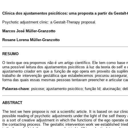
Clínica dos ajustamentos psicóticos: uma proposta a partir da Gestalt-t
Psychotic adjustment clinic: a Gestalt-Therapy proposal.
Marcos José Müller-Granzotto
Rosane Lorena Müller-Granzotto
RESUMO
O texto que ora propomos não é um artigo científico. Ele tem como base n
uma possível leitura dos ajustamentos psicóticos à luz da teoria do self 
ajustamento criador em que a função de ego opera em proveito da suplên
trabalho de intervenção gestáltica que estabelecemos procurou assegurar
forma das quais essas mesmas pessoas tentavam preencher e articular cad
Palavras-chave
: psicose; ajustamento psicótico; função Id; alucinação; delí
ABSTRACT
The text we here propose is not a scientific article. It is based on our cli
possible reading of psychotic adjustments under the light of the self theor
is a sort of creative adjustment in which the functions of the ego operate o
the contacting process. The gestaltic intervention work we established tried