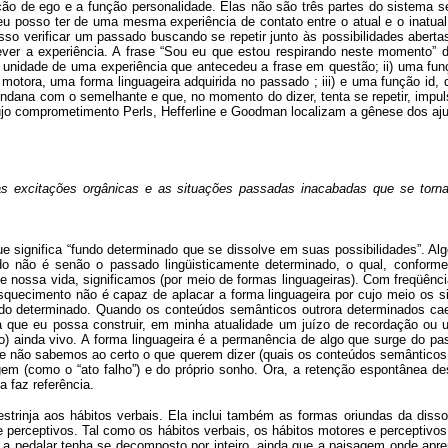
função de ego e a função personalidade. Elas não são três partes do sistema
 eu posso ter de uma mesma experiência de contato entre o atual e o inatua
so verificar um passado buscando se repetir junto às possibilidades aberta
er a experiência. A frase “Sou eu que estou respirando neste momento” d
” a unidade de uma experiência que antecedeu a frase em questão; ii) uma fu
motora, uma forma linguageira adquirida no passado ; iii) e uma função id, q
dana com o semelhante e que, no momento do dizer, tenta se repetir, impuls
cujo comprometimento Perls, Hefferline e Goodman localizam a gênese dos aj
 as excitações orgânicas e as situações passadas inacabadas que se tor
ignifica “fundo determinado que se dissolve em suas possibilidades”. Alg
nado não é senão o passado lingüisticamente determinado, o qual, confor
nossa vida, significamos (por meio de formas linguageiras). Com freqüênc
esquecimento não é capaz de aplacar a forma linguageira por cujo meio os s
ndo determinado. Quando os conteúdos semânticos outrora determinados caem
ra que eu possa construir, em minha atualidade um juízo de recordação ou u
ainda vivo. A forma linguageira é a permanência de algo que surge do p
ue não sabemos ao certo o que querem dizer (quais os conteúdos semântico
em (como o “ato falho”) e do próprio sonho. Ora, a retenção espontânea d
a faz referência.
inja aos hábitos verbais. Ela inclui também as formas oriundas da dissol
s e perceptivos. Tal como os hábitos verbais, os hábitos motores e percepti
 a pedalar tenha se decomposto por inteiro, ainda que a paisagem onde aprend