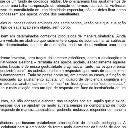
esse de um fundo de co-dados retidos. Denominaremos tais ajustamentos de
ecido uma falha na operação de retenção de formas relativas às vivências
rocesso de constituição de uma identidade especular, não se deixa fixar como
spondessem aos apelos vindos dos semelhantes.
s apelos ou necessidades advindas dos semelhantes, razão pela qual sua ação
tipo de satisfação sem objeto, sem corpo.
o bem em determinados contextos produzidos de maneira simbólica. Ainda
 um verbalismo abstrato que raramente é capaz de acompanhar as sutilezas
re determinadas classes de abstração, onde se deixa verificar uma certa
drome invasiva, sem traços tipicamente psicóticos, como a alucinação e o
tividade aleatória – refratária aos apelos sociais, especialmente àqueles
sões faciais e de nossa gestualidade pragmática. Tanto nas esquizofrenias
uizofrênicos”, os autistas produzem respostas que, mais do que exprimir
elos demandantes. Tudo se passa como se, em ambos os casos, a função de
associado ao ajustamento autista, um quadro de deficiência cognitiva em
tre pessoas anatomicamente “normais” ou fisiologicamente “compensadas”,
ica e mais relação com um tipo de resposta em face da inexistência de um
ros, ele não consegue elaborar, nas relações sociais, aquilo que o exige,
as pessoas que se ajustam de modo autista sempre se comportarão de modo
responde de maneira alucinatória, podendo, inclusive, responder de maneira
pêuticas que buscam estabelecer uma espécie de inclusão pedagógica. A
r, colaborar para a ampliação da forma mais elementar da função de ego no