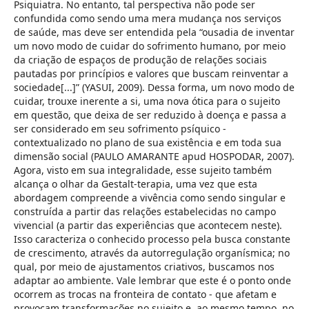
Psiquiatra. No entanto, tal perspectiva não pode ser
confundida como sendo uma mera mudança nos serviços
de saúde, mas deve ser entendida pela “ousadia de inventar
um novo modo de cuidar do sofrimento humano, por meio
da criação de espaços de produção de relações sociais
pautadas por princípios e valores que buscam reinventar a
sociedade[...]” (YASUI, 2009). Dessa forma, um novo modo de
cuidar, trouxe inerente a si, uma nova ótica para o sujeito
em questão, que deixa de ser reduzido à doença e passa a
ser considerado em seu sofrimento psíquico -
contextualizado no plano de sua existência e em toda sua
dimensão social (PAULO AMARANTE apud HOSPODAR, 2007).
Agora, visto em sua integralidade, esse sujeito também
alcança o olhar da Gestalt-terapia, uma vez que esta
abordagem compreende a vivência como sendo singular e
construída a partir das relações estabelecidas no campo
vivencial (a partir das experiências que acontecem neste).
Isso caracteriza o conhecido processo pela busca constante
de crescimento, através da autorregulação organísmica; no
qual, por meio de ajustamentos criativos, buscamos nos
adaptar ao ambiente. Vale lembrar que este é o ponto onde
ocorrem as trocas na fronteira de contato - que afetam e
provocam transformações no sujeito e, ao mesmo tempo, no