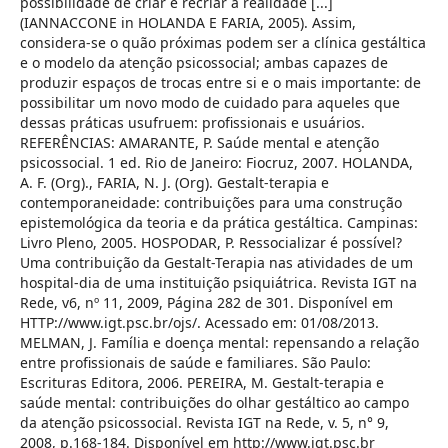
possibilidade de criar e recriar a realidade [...]
(IANNACCONE in HOLANDA E FARIA, 2005). Assim,
considera-se o quão próximas podem ser a clínica gestáltica
e o modelo da atenção psicossocial; ambas capazes de
produzir espaços de trocas entre si e o mais importante: de
possibilitar um novo modo de cuidado para aqueles que
dessas práticas usufruem: profissionais e usuários.
REFERÊNCIAS: AMARANTE, P. Saúde mental e atenção
psicossocial. 1 ed. Rio de Janeiro: Fiocruz, 2007. HOLANDA,
A. F. (Org)., FARIA, N. J. (Org). Gestalt-terapia e
contemporaneidade: contribuições para uma construção
epistemológica da teoria e da prática gestáltica. Campinas:
Livro Pleno, 2005. HOSPODAR, P. Ressocializar é possível?
Uma contribuição da Gestalt-Terapia nas atividades de um
hospital-dia de uma instituição psiquiátrica. Revista IGT na
Rede, v6, nº 11, 2009, Página 282 de 301. Disponível em
HTTP://www.igt.psc.br/ojs/. Acessado em: 01/08/2013.
MELMAN, J. Família e doença mental: repensando a relação
entre profissionais de saúde e familiares. São Paulo:
Escrituras Editora, 2006. PEREIRA, M. Gestalt-terapia e
saúde mental: contribuições do olhar gestáltico ao campo
da atenção psicossocial. Revista IGT na Rede, v. 5, n° 9,
2008, p.168-184. Disponível em http://www.igt.psc.br