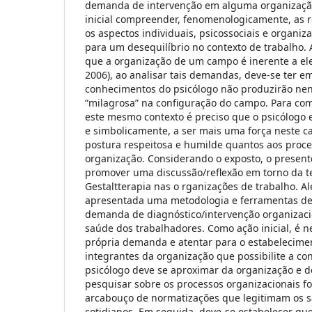
demanda de intervenção em alguma organizaçã
inicial compreender, fenomenologicamente, as r
os aspectos individuais, psicossociais e organi
para um desequilíbrio no contexto de trabalho.
que a organização de um campo é inerente a el
2006), ao analisar tais demandas, deve-se ter 
conhecimentos do psicólogo não produzirão 
“milagrosa” na configuração do campo. Para co
este mesmo contexto é preciso que o psicólogo e
e simbolicamente, a ser mais uma força neste
postura respeitosa e humilde quantos aos proc
organização. Considerando o exposto, o present
promover uma discussão/reflexão em torno da te
Gestaltterapia nas o rganizações de trabalho. Al
apresentada uma metodologia e ferramentas de
demanda de diagnóstico/intervenção organizac
saúde dos trabalhadores. Como ação inicial, é n
própria demanda e atentar para o estabelecime
integrantes da organização que possibilite a co
psicólogo deve se aproximar da organização e d
pesquisar sobre os processos organizacionais fo
arcabouço de normatizações que legitimam os s
cotidianos. Em seguida, deve-se estabelecer qu