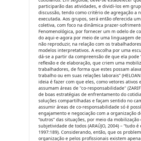
participarão das atividades, e dividi-los em gru
discussão, tendo como critério de agregação a n
executada. Aos grupos, será então oferecida u
coletiva, com foco na dinâmica prazer-sofriment
Fenomenológica, por fornecer um m odelo de c
do aqui-e-agora por meio de uma linguagem des
não reproduzir, na relação com os trabalhadores,
modelos interpretativos. A escolha por uma escut
dá-se a partir da compreensão de que ela pode 
reflexão e de elaboração, que criem uma mobili
trabalhadores, de forma que estes possam ala
trabalho ou em suas relações laborais” (HELOA
ideia é fazer com que eles, como vetores ativos 
assumam áreas de "co-responsabilidade" (ZARIF
de boas estratégias de enfrentamento do cotidi
soluções compartilhadas e façam sentido no ca
assumir áreas de co-responsabilidade só é pos
engajamento e negociação com a organização do
“outros” das situações, por meio da mobilização 
subjetividade de todos (ARAÚJO, 2004) – “tudo 
1997:189). Considerando, então, que os problem
organização e pelos profissionais existem apen