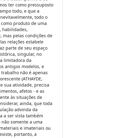
mos ter como pressuposto
campo todo, e que a
inevitavelmente, todo o
o como produto de uma
 habilidades,
i, mas pelas condições de
las relações estabele
faz parte de seu espaço
tórica, singular, no
ca limitadora da
s antigos modelos, e
 trabalho não é apenas
borescente (ATHAYDE,
de sua atividade, precisa
imentos, afetos - e as
ente às situações de
nsiderar, ainda, que toda
gulação advinda da
sa a ser vista também
do não somente a uma
materiais e imateriais ou
iste, portanto, a