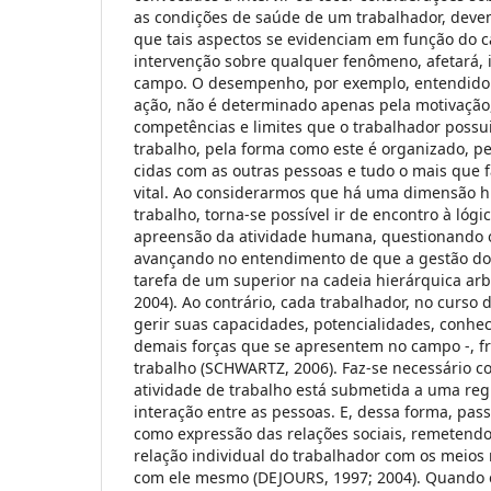
as condições de saúde de um trabalhador, deve
que tais aspectos se evidenciam em função do 
intervenção sobre qualquer fenômeno, afetará, 
campo. O desempenho, por exemplo, entendid
ação, não é determinado apenas pela motivação,
competências e limites que o trabalhador possu
trabalho, pela forma como este é organizado, pe
cidas com as outras pessoas e tudo o mais que 
vital. Ao considerarmos que há uma dimensão his
trabalho, torna-se possível ir de encontro à lógi
apreensão da atividade humana, questionando o
avançando no entendimento de que a gestão do
tarefa de um superior na cadeia hierárquica ar
2004). Ao contrário, cada trabalhador, no curso 
gerir suas capacidades, potencialidades, conhec
demais forças que se apresentem no campo -, fr
trabalho (SCHWARTZ, 2006). Faz-se necessário co
atividade de trabalho está submetida a uma re
interação entre as pessoas. E, dessa forma, pas
como expressão das relações sociais, remeten
relação individual do trabalhador com os meios 
com ele mesmo (DEJOURS, 1997; 2004). Quando ex