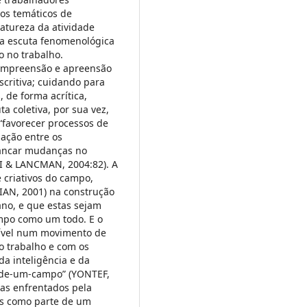
pos temáticos de
atureza da atividade
ma escuta fenomenológica
o no trabalho.
ompreensão e apreensão
critiva; cuidando para
 de forma acrítica,
a coletiva, por sua vez,
“favorecer processos de
zação entre os
vancar mudanças no
NI & LANCMAN, 2004:82). A
e criativos do campo,
IAN, 2001) na construção
ano, e que estas sejam
mpo como um todo. E o
sível num movimento de
 trabalho e com os
da inteligência e da
é de-um-campo” (YONTEF,
as enfrentados pela
as como parte de um