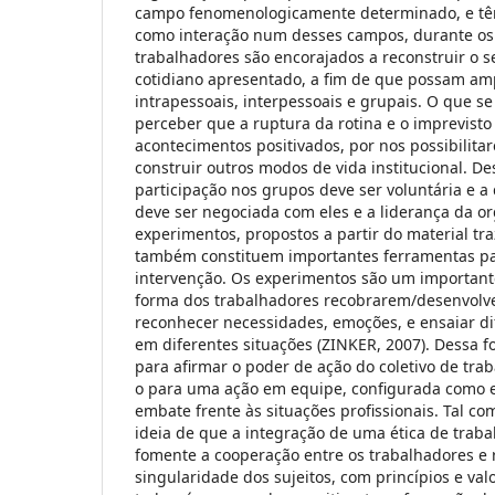
campo fenomenologicamente determinado, e tê
como interação num desses campos, durante os 
trabalhadores são encorajados a reconstruir o s
cotidiano apresentado, a fim de que possam amp
intrapessoais, interpessoais e grupais. O que s
perceber que a ruptura da rotina e o imprevist
acontecimentos positivados, por nos possibilita
construir outros modos de vida institucional. De
participação nos grupos deve ser voluntária e 
deve ser negociada com eles e a liderança da or
experimentos, propostos a partir do material tr
também constituem importantes ferramentas pa
intervenção. Os experimentos são um important
forma dos trabalhadores recobrarem/desenvolv
reconhecer necessidades, emoções, e ensaiar d
em diferentes situações (ZINKER, 2007). Dessa f
para afirmar o poder de ação do coletivo de tra
o para uma ação em equipe, configurada como e
embate frente às situações profissionais. Tal c
ideia de que a integração de uma ética de trab
fomente a cooperação entre os trabalhadores e
singularidade dos sujeitos, com princípios e va