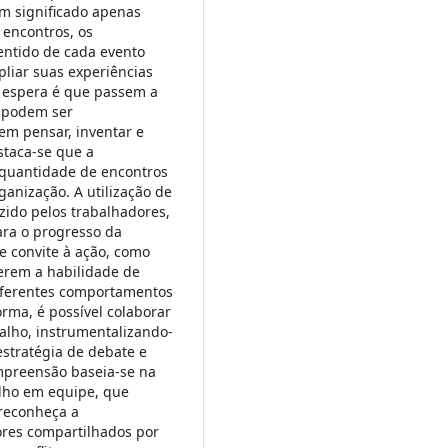
m significado apenas
encontros, os
entido de cada evento
liar suas experiências
e espera é que passem a
o podem ser
rem pensar, inventar e
staca-se que a
a quantidade de encontros
ganização. A utilização de
azido pelos trabalhadores,
ra o progresso da
e convite à ação, como
erem a habilidade de
iferentes comportamentos
orma, é possível colaborar
balho, instrumentalizando-
stratégia de debate e
ompreensão baseia-se na
alho em equipe, que
 reconheça a
lores compartilhados por