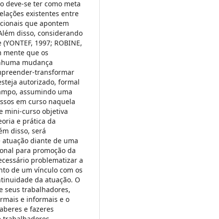
o deve-se ter como meta
elações existentes entre
zacionais que apontem
 Além disso, considerando
e (YONTEF, 1997; ROBINE,
em mente que os
nenhuma mudança
mpreender-transformar
steja autorizado, formal
 campo, assumindo uma
essos em curso naquela
e mini-curso objetiva
oria e prática da
ém disso, será
 atuação diante de uma
ional para promoção da
ecessário problematizar a
nto de um vínculo com os
ntinuidade da atuação. O
e seus trabalhadores,
rmais e informais e o
aberes e fazeres
e trabalhadores