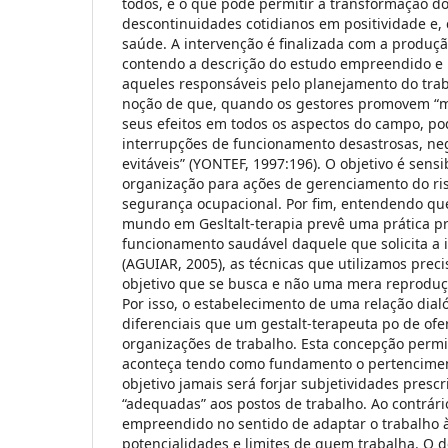
todos, é o que pode permitir a transformação dos
descontinuidades cotidianos em positividade e
saúde. A intervenção é finalizada com a produçã
contendo a descrição do estudo empreendido e
aqueles responsáveis pelo planejamento do tra
noção de que, quando os gestores promovem “
seus efeitos em todos os aspectos do campo, 
interrupções de funcionamento desastrosas, neg
evitáveis” (YONTEF, 1997:196). O objetivo é sensi
organização para ações de gerenciamento do ris
segurança ocupacional. Por fim, entendendo qu
mundo em Gesltalt-terapia prevê uma prática pr
funcionamento saudável daquele que solicita a 
(AGUIAR, 2005), as técnicas que utilizamos prec
objetivo que se busca e não uma mera reproduçã
Por isso, o estabelecimento de uma relação dia
diferenciais que um gestalt-terapeuta po de ofe
organizações de trabalho. Esta concepção permi
aconteça tendo como fundamento o pertencimen
objetivo jamais será forjar subjetividades prescri
“adequadas” aos postos de trabalho. Ao contrário
empreendido no sentido de adaptar o trabalho 
potencialidades e limites de quem trabalha. O d