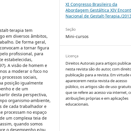
XI Congresso Brasileiro da
Abordagem Gestáltica XIV Encont
Nacional de Gestalt-Terapia./201
Seção
stalt-terapia tem
ogo em diversos âmbitos,
Mini-cursos
rabalho. De forma geral,
convocam a tornar figura
lo profissional, para
Licença
te estabelecidas,
Direitos Autorais para artigos public
997). A visão de homem e
nesta revista são do autor, com direit
-nos a moderar o foco no
publicação para a revista. Em virtude
 processos sociais,
aparecerem nesta revista de acesso
ma posição igualmente
público, os artigos são de uso gratuit
penho e de um
que se refere ao acesso via internet, 
artir desta perspectiva,
atribuições próprias e em aplicações
ampo organismo-ambiente,
educacionais.
as de cada trabalhador e
 se processam no espaço
 de um complexa teia de
o assim, quando somos
sobre o desempenho e/ou