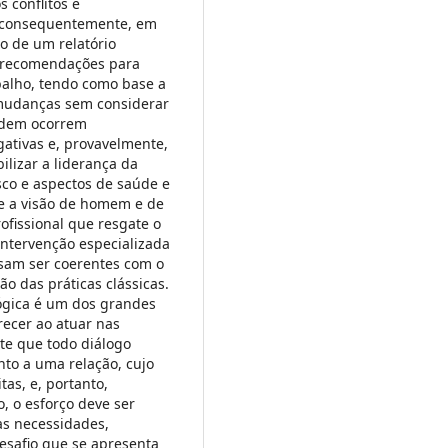
 conflitos e
, consequentemente, em
o de um relatório
 recomendações para
balho, tendo como base a
mudanças sem considerar
podem ocorrem
ativas e, provavelmente,
bilizar a liderança da
co e aspectos de saúde e
e a visão de homem e de
ofissional que resgate o
intervenção especializada
isam ser coerentes com o
o das práticas clássicas.
lógica é um dos grandes
recer ao atuar nas
te que todo diálogo
to a uma relação, cujo
tas, e, portanto,
, o esforço deve ser
às necessidades,
esafio que se apresenta