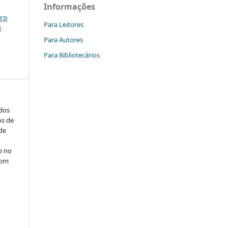
Informações
ro
Para Leitores
3
Para Autores
Para Bibliotecários
ados
os de
 de
o no
com