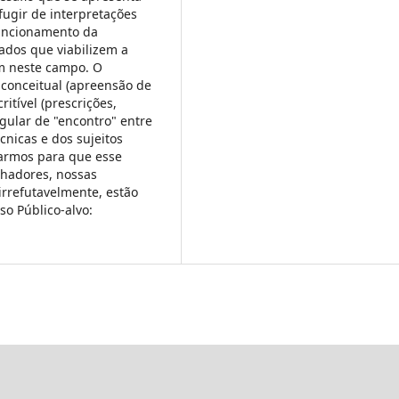
fugir de interpretações
uncionamento da
ados que viabilizem a
m neste campo. O
conceitual (apreensão de
itível (prescrições,
ngular de "encontro" entre
cnicas e dos sujeitos
uarmos para que esse
alhadores, nossas
irrefutavelmente, estão
o Público-alvo: