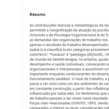
Resumo
As contribuições teóricas e metodológicas da Ge
permitido a resignificação da atuação do psicól
incluindo o da Psicologia Organizacional & do T
as demandas das organizações de trabalho nos 
apenas o resultado do trabalho desempenhado pe
avaliá-lo e classificá-lo em categorias previamen
como“erro”, “fracasso” e “patologia (DEJOURS, 1
de mundo da Gestalt-terapia, no entanto, ajuda
desempenho e saúde individuais, convocando os
organizacionais e interpessoais a assumirem u
importante enquanto condicionantes do desem
funcionamento saudável. O local de trabalho, a p
passa a ser visto como um dos ambientes do c
em constante construção, a partir das influênci
influenciado por todos eles. Os fenômenos que
de trabalho passam a ser vistos como resultado
forças inter-relacionadas (YONTEF, 1997). Send
convocados a intervir ou tecer considerações 