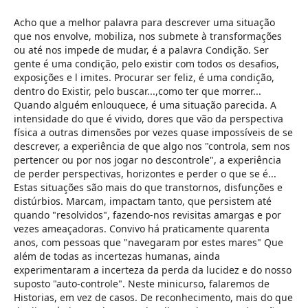
Acho que a melhor palavra para descrever uma situação
que nos envolve, mobiliza, nos submete à transformações
ou até nos impede de mudar, é a palavra Condição. Ser
gente é uma condição, pelo existir com todos os desafios,
exposições e l imites. Procurar ser feliz, é uma condição,
dentro do Existir, pelo buscar...,como ter que morrer...
Quando alguém enlouquece, é uma situação parecida. A
intensidade do que é vivido, dores que vão da perspectiva
física a outras dimensões por vezes quase impossíveis de se
descrever, a experiência de que algo nos "controla, sem nos
pertencer ou por nos jogar no descontrole", a experiência
de perder perspectivas, horizontes e perder o que se é...
Estas situações são mais do que transtornos, disfunções e
distúrbios. Marcam, impactam tanto, que persistem até
quando "resolvidos", fazendo-nos revisitas amargas e por
vezes ameaçadoras. Convivo há praticamente quarenta
anos, com pessoas que "navegaram por estes mares" Que
além de todas as incertezas humanas, ainda
experimentaram a incerteza da perda da lucidez e do nosso
suposto "auto-controle". Neste minicurso, falaremos de
Historias, em vez de casos. De reconhecimento, mais do que