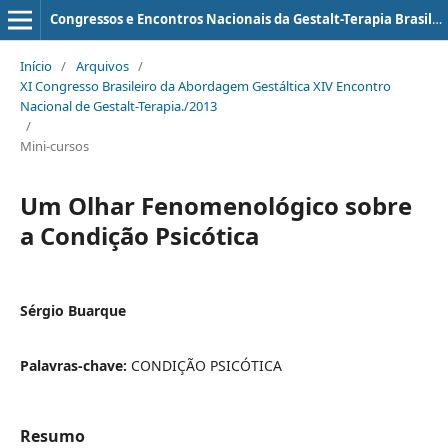
Congressos e Encontros Nacionais da Gestalt-Terapia Brasileira (ISSN: 2179-5673)
Início
/
Arquivos
/
XI Congresso Brasileiro da Abordagem Gestáltica XIV Encontro
Nacional de Gestalt-Terapia./2013
/
Mini-cursos
Um Olhar Fenomenológico sobre
a Condição Psicótica
Sérgio Buarque
Palavras-chave:
CONDIÇÃO PSICÓTICA
Resumo