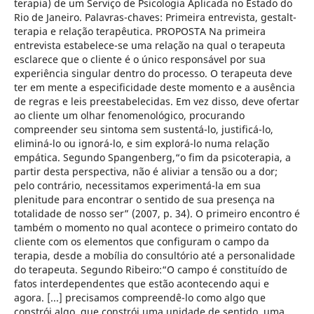
terapia) de um Serviço de Psicologia Aplicada no Estado do
Rio de Janeiro. Palavras-chaves: Primeira entrevista, gestalt-
terapia e relação terapêutica. PROPOSTA Na primeira
entrevista estabelece-se uma relação na qual o terapeuta
esclarece que o cliente é o único responsável por sua
experiência singular dentro do processo. O terapeuta deve
ter em mente a especificidade deste momento e a ausência
de regras e leis preestabelecidas. Em vez disso, deve ofertar
ao cliente um olhar fenomenológico, procurando
compreender seu sintoma sem sustentá-lo, justificá-lo,
eliminá-lo ou ignorá-lo, e sim explorá-lo numa relação
empática. Segundo Spangenberg,“o fim da psicoterapia, a
partir desta perspectiva, não é aliviar a tensão ou a dor;
pelo contrário, necessitamos experimentá-la em sua
plenitude para encontrar o sentido de sua presença na
totalidade de nosso ser” (2007, p. 34). O primeiro encontro é
também o momento no qual acontece o primeiro contato do
cliente com os elementos que configuram o campo da
terapia, desde a mobília do consultório até a personalidade
do terapeuta. Segundo Ribeiro:“O campo é constituído de
fatos interdependentes que estão acontecendo aqui e
agora. [...] precisamos compreendê-lo como algo que
constrói algo, que constrói uma unidade de sentido, uma