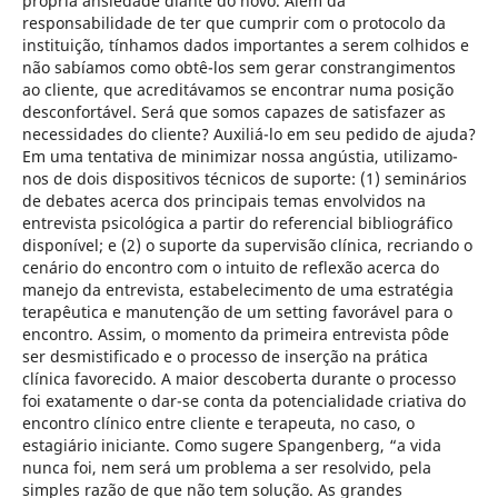
própria ansiedade diante do novo. Além da
responsabilidade de ter que cumprir com o protocolo da
instituição, tínhamos dados importantes a serem colhidos e
não sabíamos como obtê-los sem gerar constrangimentos
ao cliente, que acreditávamos se encontrar numa posição
desconfortável. Será que somos capazes de satisfazer as
necessidades do cliente? Auxiliá-lo em seu pedido de ajuda?
Em uma tentativa de minimizar nossa angústia, utilizamo-
nos de dois dispositivos técnicos de suporte: (1) seminários
de debates acerca dos principais temas envolvidos na
entrevista psicológica a partir do referencial bibliográfico
disponível; e (2) o suporte da supervisão clínica, recriando o
cenário do encontro com o intuito de reflexão acerca do
manejo da entrevista, estabelecimento de uma estratégia
terapêutica e manutenção de um setting favorável para o
encontro. Assim, o momento da primeira entrevista pôde
ser desmistificado e o processo de inserção na prática
clínica favorecido. A maior descoberta durante o processo
foi exatamente o dar-se conta da potencialidade criativa do
encontro clínico entre cliente e terapeuta, no caso, o
estagiário iniciante. Como sugere Spangenberg, “a vida
nunca foi, nem será um problema a ser resolvido, pela
simples razão de que não tem solução. As grandes