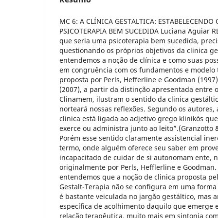
MC 6: A CLÍNICA GESTALTICA: ESTABELECENDO CRITÉRIOS PARA UMA PSICOTERAPIA BEM SUCEDIDA Luciana Aguiar RESUMO Para falarmos do que seria uma psicoterapia bem sucedida, precisamos iniciar questionando os próprios objetivos da clinica gestáltica, discutindo como entendemos a noção de clínica e como suas possíveis acepções estariam em congruência com os fundamentos e modelo teórico da Gestalt-Terapia proposta por Perls, Hefferline e Goodman (1997). Granzotto & Granzotto (2007), a partir da distinção apresentada entre os significantes Klinikós e Clinamem, ilustram o sentido da clinica gestáltica que a partir de agora norteará nossas reflexões. Segundo os autores, a idéia tradicional de clinica está ligada ao adjetivo grego klinikós que designa “aquilo que se exerce ou administra junto ao leito”.(Granzotto & Granzotto, 2007, p.65) Porém esse sentido claramente assistencial inerente ao uso médico do termo, onde alguém oferece seu saber em proveito de outro alguém incapacitado de cuidar de si autonomam ente, não é o sentido postulado originalmente por Perls, Hefflerline e Goodman. Nesse sentido, entendemos que a noção de clinica proposta pelos fundadores da Gestalt-Terapia não se configura em uma forma de cuidado, acepção que é bastante veiculada no jargão gestáltico, mas antes em uma forma específica de acolhimento daquilo que emerge espontaneamente na relação terapêutica, muito mais em sintonia com o adjetivo clinamem encontrado na filosofia epicurista que nos traz a noção daquilo que desvia, do imponderável, da contingência. Dessa forma, se exercermos a clinica prioritariamente como cuidadores, corremos o risco de realizar o trabalho dos nossos clientes, declarando-os inaptos e incapazes, e de sermos implicados na manutenção do status quo de sua configuração neurótica. Em todas essas situações, percebemos que sucumbir ao desejo de cuidar, nos leva diretamente a um enredamento na teia de evitações e manipulaçõ es neuróticas do cliente, tornando-nos parciais e dificultando-nos o exercício da tarefa clinica. Da mesma forma que não trabalhamos para cuidar de alguém, tampouco o fazemos para resolver seus problemas. Ribeiro (1998) menciona Perls, dizendo que este afirmava que a Gestalt-Terapia não se interessa por problemas, mas pelas pessoas e suas possibilidades de criação diante da novidade que se apresenta a cada momento de sua existência como ser no mundo. Em outras palavras, o interesse do gestalt-terapeuta repousa nos recursos de cada um para lidar com o que a vida possa apresentar e com a possibilidade de transformar o que encontra em algo assimilável e nutritivo. Não nos cabe resolver os problemas apresentados pelos clientes. Interessa-nos a habilidade que cada um deles possui (ou não) para lidar com os eventuais problemas que surgem em suas vidas, com os recursos e capacidade para criar novas alternativas mais satisfatórias e as possibilidades que temos para mobilizar tal manancial em cada um deles. Quando uma queixa é vista como um problema a ser resolvido ou eliminado, a manifestação do cliente é considerada como algo “fora” do campo, sem nenhuma relação com os demais elementos constitutivos do mesmo. Na clinica com crianças e adolescentes, por exemplo, pais que trazem seus “filhos problema” com o intuito de obter uma resolução para seus comportamentos, não costumam ter a menor percepção de suas implicações em tais manifestações. Grande parte de nossa tarefa terapêutica será exatamente implicá-los na gênese e manutenção de tais manifestações, mobilizando sua participação ativa no processo terapêutico dos filhos, da mesma forma que na clinica com adultos vamos auxilia-los a se responsabilizarem pelas próprias vidas ao invés de apontar os outros como seus algozes. A clínica gestáltica também não está comprometida com regras, valores, ditames sociai s, ou com uma meta comportamental especifica, mas com uma abertura e acolhimento do novo, do inédito, do que deriva espontaneamente, da manifestação plena da espontaneidade criadora que aponta para múltiplas possibilidades de satisfação. Além disso, a clínica gestáltica não é para o psicoterapeuta uma busca pelo saber; de modo algum se trata de saber aquilo que ocorre com os clientes para posteriormente explicar, do alto da sapiência terapêutica, quem eles verdadeiramente são. Daí decorre que não precisamos mergulhar nos inúmeros detalhes de uma longa historia, nem fazer perguntas para satisfazer somente a nossa necessidade ou curiosidade de conhecer mais sobre conteúdos apresentados. A necessidade de abrir mão da “vontade de saber” sobre o cliente, do afã de “entender tudo” que se passa, de dar explicações imediatas para todos os seus comportamentos, e de dar soluções e encaminhamentos padronizados para o que foi “descoberto” sobre ele, precisa ser um constante compromisso do gestalt-terapeuta. Nesse momento vale lembrar o que Perls, Hefferline e Goodman. (1997) assinalam a respeito do processo terapêutico: o objetivo da psicoterapia não é o de o psicoterapeuta se dar conta de algo sobre o cliente, mas do cliente se dar conta dele mesmo. (p.56) Isso aponta para a importância do psicoterapeuta trabalhar sua própria ansiedade de “saber” e “entender”, que geralmente atende para a necessidade de sentir-se um “bom terapeuta”, e de estar sempre afinado e fundamentado em uma postura de “não saber” para junto ao cliente, acolher e pontuar o que emerge como estranho e desviante para ambos na sessão terapêutica: um olhar perdido, uma lembrança, uma interrupção brusca, uma raiva repentina ou uma vontade de ir embora. Nem cliente, nem psicoterapeuta sabem de antemão o que isso significa ou o que está acontecendo. O desdobramento disso que emerge e spontaneamente vai acontecer no momento mesmo de seu surgimento e cabe ao psicoterapeuta facilitá-lo, apontando, questionando e propondo algo a partir do desvio. Trata-se assim de uma postura de comprometimento e disponibilidade com o que surge como desvio na sessão terapêutica, com aquilo que nem o cliente nem o psicoterapeuta conhecem, e que pode se mostrar ora como manifestação da criatividade do paciente, ora como hábitos e inibições. Sendo assim, podemos formular agora algo mais claro a respeito da meta da experiência clinica em Gestalt-Terapia que nos levará a uma psicoterapia "bem sucedida": viabilizar a manifestação, na relação terapêutica, das interrupções neuróticas e também da criação saudável do cliente. Isso nos conduz prioritariamente para a forma de manifestação daquilo que surge e não para o conteúdo fornecido pelo cliente. Por isso não precisamos na clinica de adultos que o cliente nos conte detalhadamente sua historia e nem nos importa na clinica com crianças e adolescentes, se eles falam daquilo que seus responsáveis apontam como sendo suas questões ou seus sintomas. O que nos interessa é principalmente a forma como o cliente traz (ou não traz) o que quer que seja para a sessão e o que “escapa” muitas vezes de um discurso combi