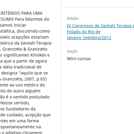
nado ou planejado, reprodutor da fala familiar e do grupo social acerca do que seriam suas questões e a razão pela qual se encontra naquele espaço. Assim, a ênfase na forma permite que observemos como ele se relaciona, como lida com situações novas, como usa seu corpo no espaço, como usa sua voz, como se movimenta, se expressa e também como se interrompe. Em outras palavras, é através da ênfase na forma que podemos observar como os clientes constroem suas possibilidades de satisfação na relação com o mundo, bem como se alienam, se interrompem, se dessensibilizam e se imobilizam. O grande desafio do manejo clínico em psicoterapia é exatamente lidar com as expectativas que incidem sobre a psicoterapia, sobre a relação terapêutica e sobre o trabalho do psicoterapeuta, de modo que não percamos de vista a ênfase na forma. A essa demanda enunciada pelo cliente junto ao psicoterapeuta, denominaremos “apelo” e é frente a tal apelo que o psicoterapeuta precisará se posicionar para a partir dele realizar suas intervenções. Para Perls (1977), o critério de um tratamento bem sucedido é atingir o grau de integração que facilite seu próprio desenvolvimento (p.78) Para que tal objetivo seja alcançado, a Gestalt-Terapia propõe formas de intervenção clinica baseadas na descrição e frustração dos ajustamentos evitativos e no convite a descrição fenomenológica da experiência do cliente. Tal forma de intervenção propicia por um lado, a emergência segura de situação ansiogenicas, as quais o cliente responde por meio de ajustamentos neuróticos; por outro, o estabelecimento de novos fundos de experiências a partir do uso de experimentos (Zinker, 2007) que o permitem criar outras formas de ajustamentos mais saudáveis. Sendo assim, concluímos que os critérios de uma psicoterapia bem sucedida repousam na fidelidade do psicoterapeuta as formulações teóricas originais da Gestalt-Terapia, com ênfase no método fenomenológico e suas derivações técnicas. Palavras-chave: objetivos da clinica; papel do psicoterapeuta. PROPOSTA Com base na literatura disponível em Gestalt-Terapia, constatamos a presença de uma discussão incipiente a respeito dos critérios relativos ao que seria uma psicoterapia bem sucedida. A pergunta acerca do que daria ao psicoterapeuta a convicção de que seu trabalho foi realizado a contento e de que suas intervenções aconteceram a favor do incremento da saúde psicológica do seu cliente, obtém respostas pouco precisas no bojo da literatura gestáltica disponível. A escassez de literatura sobre o tema também nos priva da oportunidade de refletir acerca dos objetivos da clinica gestáltica e, particularmente, da posição ocupada pelo psicoterapeuta diante daquele que o procura e de seu papel como gestalt-terapeuta, fundamentado no alicerce dos pressupostos teóricos da abordagem. Seria o objetivo da clinica gestáltica atender a demanda dos clientes para que os transformemos em pessoas diferentes? O u colaborar com as expectativas do contexto escolar no que concerne a um parâmetro de rendimento e
Edição
IV Congresso de Gestalt-Terapia 
Estado do Rio de
Janeiro_Setmbro/2012
Seção
Mini-cursos